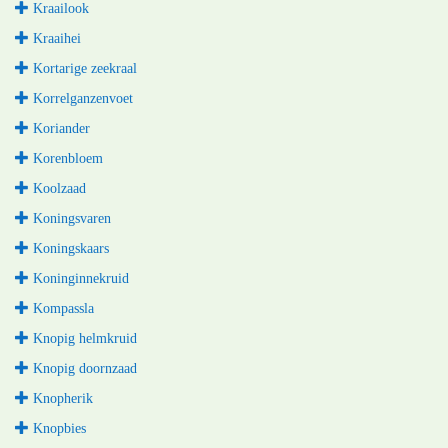
Kraailook
Kraaihei
Kortarige zeekraal
Korrelganzenvoet
Koriander
Korenbloem
Koolzaad
Koningsvaren
Koningskaars
Koninginnekruid
Kompassla
Knopig helmkruid
Knopig doornzaad
Knopherik
Knopbies