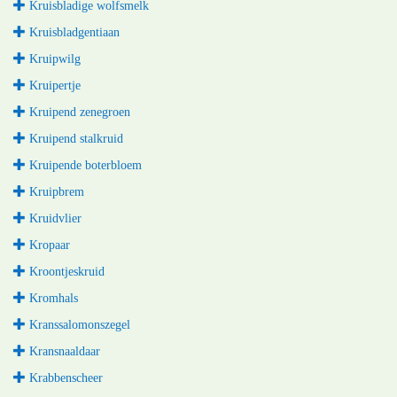
Kruisbladige wolfsmelk
Kruisbladgentiaan
Kruipwilg
Kruipertje
Kruipend zenegroen
Kruipend stalkruid
Kruipende boterbloem
Kruipbrem
Kruidvlier
Kropaar
Kroontjeskruid
Kromhals
Kranssalomonszegel
Kransnaaldaar
Krabbenscheer