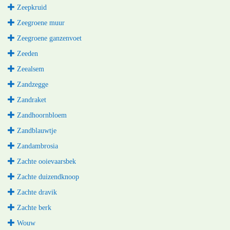
Zeepkruid
Zeegroene muur
Zeegroene ganzenvoet
Zeeden
Zeealsem
Zandzegge
Zandraket
Zandhoornbloem
Zandblauwtje
Zandambrosia
Zachte ooievaarsbek
Zachte duizendknoop
Zachte dravik
Zachte berk
Wouw