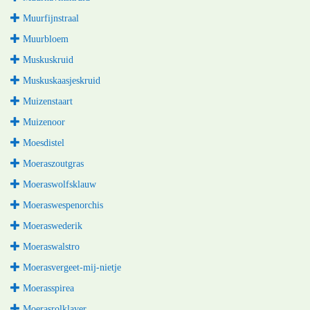
Muurfijnstraal
Muurbloem
Muskuskruid
Muskuskaasjeskruid
Muizenstaart
Muizenoor
Moesdistel
Moeraszoutgras
Moeraswolfsklauw
Moeraswespenorchis
Moeraswederik
Moeraswalstro
Moerasvergeet-mij-nietje
Moerasspirea
Moerasrolklaver