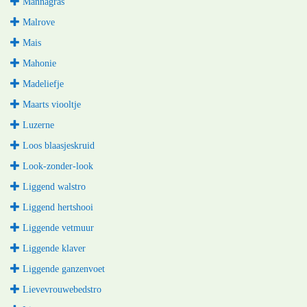
Mannagras
Malrove
Mais
Mahonie
Madeliefje
Maarts viooltje
Luzerne
Loos blaasjeskruid
Look-zonder-look
Liggend walstro
Liggend hertshooi
Liggende vetmuur
Liggende klaver
Liggende ganzenvoet
Lievevrouwebedstro