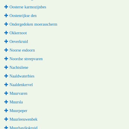
Oosterse karmozijnbes
Oostenrijkse den
Ondergedoken moerasscherm
Okkernoot
Oeverkruid
Noorse esdoorn
Noordse streepvaren
Nachtsilene
Naaldwaterbies
Naaldenkervel
Muurvaren
Muursla
Muurpeper
Muurleeuwenbek
Muurhavikskruid