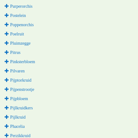
Purperorchis
Postelein
Poppenorchis
Poelruit
Pluimzegge
Pitrus
Pinksterbloem
Pilvaren
Pijptorkruid
Pijpenstrootje
Pijpbloem
Pijlkruidkers
Pijlkruid
Phacelia
Perzikkruid