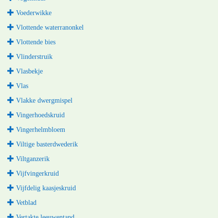
Voederwikke
Vlottende waterranonkel
Vlottende bies
Vlinderstruik
Vlasbekje
Vlas
Vlakke dwergmispel
Vingerhoedskruid
Vingerhelmbloem
Viltige basterdwederik
Viltganzerik
Vijfvingerkruid
Vijfdelig kaasjeskruid
Vetblad
Vertakte leeuwentand