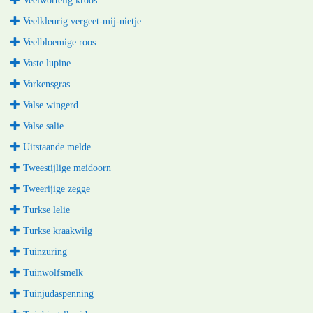
Veelwortelig kroos
Veelkleurig vergeet-mij-nietje
Veelbloemige roos
Vaste lupine
Varkensgras
Valse wingerd
Valse salie
Uitstaande melde
Tweestijlige meidoorn
Tweerijige zegge
Turkse lelie
Turkse kraakwilg
Tuinzuring
Tuinwolfsmelk
Tuinjudaspenning