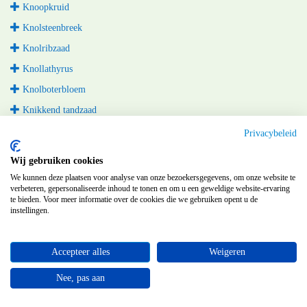
Knoopkruid
Knolsteenbreek
Knolribzaad
Knollathyrus
Knolboterbloem
Knikkend tandzaad
Knikkend nagelkruid
Privacybeleid
Knikkende distel
Wij gebruiken cookies
Kluwenzuring
We kunnen deze plaatsen voor analyse van onze bezoekersgegevens, om onze website te
verbeteren, gepersonaliseerde inhoud te tonen en om u een geweldige website-ervaring
Kluwenklokje
te bieden. Voor meer informatie over de cookies die we gebruiken opent u de
instellingen.
Kluwenhoornbloem
Klokjesgentiaan
Accepteer alles
Weigeren
Klimopklokje
Klimopereprijs
Nee, pas aan
Klimopbremraap