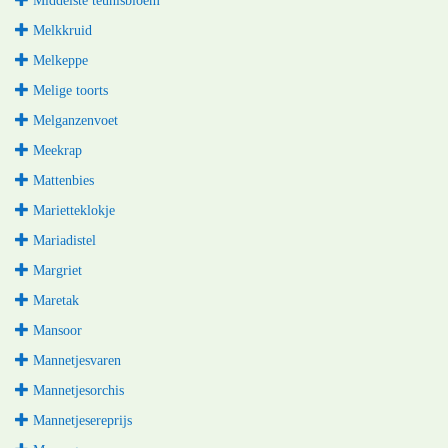
Middelste teunisbloem
Melkkruid
Melkeppe
Melige toorts
Melganzenvoet
Meekrap
Mattenbies
Marietteklokje
Mariadistel
Margriet
Maretak
Mansoor
Mannetjesvaren
Mannetjesorchis
Mannetjesereprijs