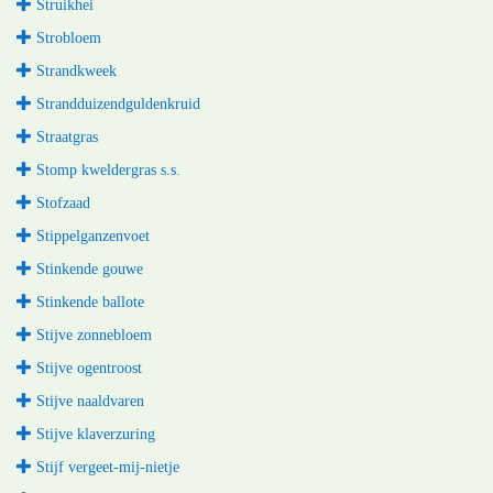
Struikhei
Strobloem
Strandkweek
Strandduizendguldenkruid
Straatgras
Stomp kweldergras s.s.
Stofzaad
Stippelganzenvoet
Stinkende gouwe
Stinkende ballote
Stijve zonnebloem
Stijve ogentroost
Stijve naaldvaren
Stijve klaverzuring
Stijf vergeet-mij-nietje