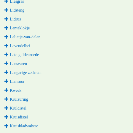
Liesgras
Lidsteng
Lidrus
Lenteklokje
Lelietje-van-dalen
Lavendelhei
Late guldenroede
Lansvaren
Langarige zeekraal
Lamsoor
Kweek
Krulzuring
Kruldistel
Kruisdistel
Kruisbladwalstro