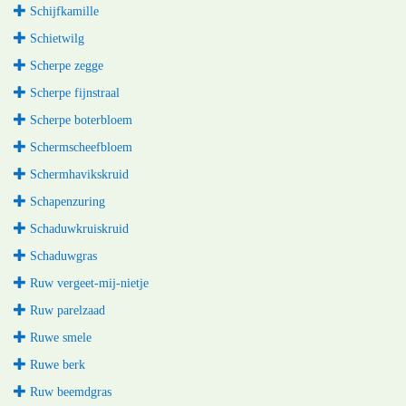
Schijfkamille
Schietwilg
Scherpe zegge
Scherpe fijnstraal
Scherpe boterbloem
Schermscheefbloem
Schermhavikskruid
Schapenzuring
Schaduwkruiskruid
Schaduwgras
Ruw vergeet-mij-nietje
Ruw parelzaad
Ruwe smele
Ruwe berk
Ruw beemdgras