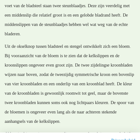
voet van de bladsteel staan twee steunblaadjes. Deze zijn veerdelig met
een middenslip die relatief groot is en een gelobde bladrand heeft. De
middenslippen van de steunblaadjes hebben wel wat weg van de echte
bladeren.
Uit de okselknop tussen bladsteel en stengel ontwikkelt zich een bloem.
Bij vooraanzicht van de bloem is te zien dat de kelkslippen en de
kroonslippen ongeveer even groot zijn. De twee zijdelingse kroonbladen
wijzen naar boven, zodat de tweezijdig symmetrische kroon een bovenlip
van vier kroonbladen en een onderlip van een kroonblad heeft. De kleur
van de kroonbladen is gewoonlijk roomwit tot geel, maar de bovenste
twee kroonbladen kunnen soms ook nog lichtpaars kleuren. De spoor van
de bloemen is ongeveer even lang als de naar achteren stekende
aanhangsels van de kelkslippen.
Akkerviooltje groeit op open zandige, maar wel vochtige en voedselrijke