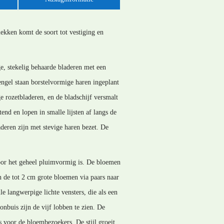
ekken komt de soort tot vestiging en
e, stekelig behaarde bladeren met een
tengel staan borstelvormige haren ingeplant
e rozetbladeren, en de bladschijf versmalt
end en lopen in smalle lijsten af langs de
aderen zijn met stevige haren bezet. De
door het geheel pluimvormig is. De bloemen
n de tot 2 cm grote bloemen via paars naar
e langwerpige lichte vensters, die als een
buis zijn de vijf lobben te zien. De
s voor de bloembezoekers. De stijl groeit