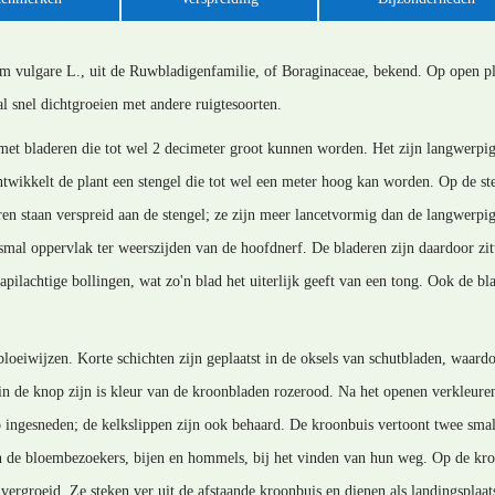
um vulgare L., uit de Ruwbladigenfamilie, of Boraginaceae, bekend. Op open pl
al snel dichtgroeien met andere ruigtesoorten.
met bladeren die tot wel 2 decimeter groot kunnen worden. Het zijn langwerpig
 ontwikkelt de plant een stengel die tot wel een meter hoog kan worden. Op de s
en staan verspreid aan de stengel; ze zijn meer lancetvormig dan de langwerpig
 smal oppervlak ter weerszijden van de hoofdnerf. De bladeren zijn daardoor zitt
apilachtige bollingen, wat zo'n blad het uiterlijk geeft van een tong. Ook de bl
 bloeiwijzen. Korte schichten zijn geplaatst in de oksels van schutbladen, waar
 in de knop zijn is kleur van de kroonbladen rozerood. Na het openen verkleure
p ingesneden; de kelkslippen zijn ook behaard. De kroonbuis vertoont twee small
de bloembezoekers, bijen en hommels, bij het vinden van hun weg. Op de kroon
vergroeid. Ze steken ver uit de afstaande kroonbuis en dienen als landingsplaat