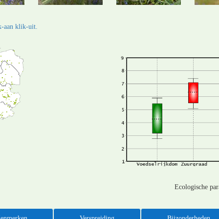
-aan klik-uit.
Ecologische pa
enmerken
Verspreiding
Bijzonderheden