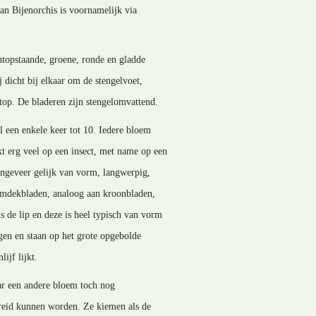
an Bijenorchis is voornamelijk via
htopstaande, groene, ronde en gladde
 dicht bij elkaar om de stengelvoet,
top. De bladeren zijn stengelomvattend.
l een enkele keer tot 10. Iedere bloem
kt erg veel op een insect, met name op een
 ongeveer gelijk van vorm, langwerpig,
oemdekbladen, analoog aan kroonbladen,
s de lip en deze is heel typisch van vorm
igen en staan op het grote opgebolde
ijf lijkt.
ar een andere bloem toch nog
preid kunnen worden. Ze kiemen als de