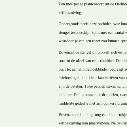
Een meerjarige plantensoort uit de Orchide
zelfbestuiving.
Ondergronds heeft deze orchidee twee knol
stengel tevoorschijn komt met een aantal v
waardoor je van een rozet zou kunnen spre
Bovenaan de stengel ontwikkelt zich een aa
staat in de oksel van een schutblad. De b
bij. Het aantal bloemdekbladen bedraagt ze
driehoekig en hun kleur kan variëren van 
zijn de petalen. Twee petalen steken schu
en kleur. De lip bestaat uit drie delen, t
middelste gedeelte met zijn donkere bruinpu
Bovenaan de lip buigt nog een klein stukj
zelfbestuiving kan plaatsvinden. Na bevru