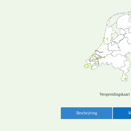
Verspreidingskaart
Beschrijving
K