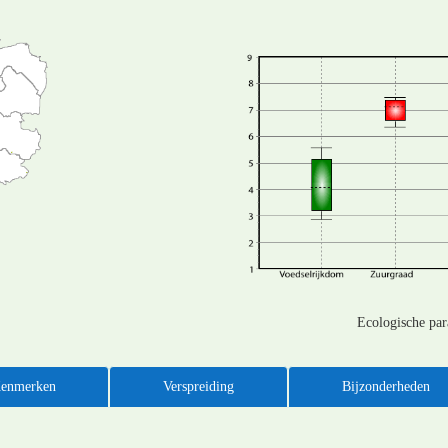
Ecologische pa
enmerken
Verspreiding
Bijzonderheden