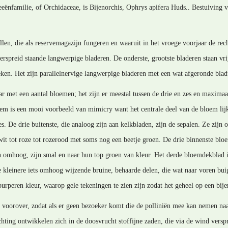
eënfamilie, of Orchidaceae, is Bijenorchis, Ophrys apifera Huds.. Bestuiving v
len, die als reservemagazijn fungeren en waaruit in het vroege voorjaar de rec
erspreid staande langwerpige bladeren. De onderste, grootste bladeren staan vrij
ken. Het zijn parallelnervige langwerpige bladeren met een wat afgeronde blad
r met een aantal bloemen; het zijn er meestal tussen de drie en zes en maximaa
loem is een mooi voorbeeld van mimicry want het centrale deel van de bloem lij
s. De drie buitenste, die analoog zijn aan kelkbladen, zijn de sepalen. Ze zijn
wit tot roze tot rozerood met soms nog een beetje groen. De drie binnenste bl
in omhoog, zijn smal en naar hun top groen van kleur. Het derde bloemdekblad i
wee kleinere iets omhoog wijzende bruine, behaarde delen, die wat naar voren bu
rperen kleur, waarop gele tekeningen te zien zijn zodat het geheel op een bijenl
e voorover, zodat als er geen bezoeker komt die de polliniën mee kan nemen na
chting ontwikkelen zich in de doosvrucht stoffijne zaden, die via de wind vers