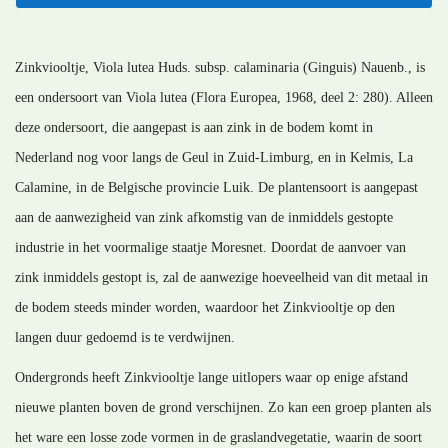
Zinkviooltje, Viola lutea Huds. subsp. calaminaria (Ginguis) Nauenb., is
een ondersoort van Viola lutea (Flora Europea, 1968, deel 2: 280). Alleen
deze ondersoort, die aangepast is aan zink in de bodem komt in
Nederland nog voor langs de Geul in Zuid-Limburg, en in Kelmis, La
Calamine, in de Belgische provincie Luik. De plantensoort is aangepast
aan de aanwezigheid van zink afkomstig van de inmiddels gestopte
industrie in het voormalige staatje Moresnet. Doordat de aanvoer van
zink inmiddels gestopt is, zal de aanwezige hoeveelheid van dit metaal in
de bodem steeds minder worden, waardoor het Zinkviooltje op den
langen duur gedoemd is te verdwijnen.
Ondergronds heeft Zinkviooltje lange uitlopers waar op enige afstand
nieuwe planten boven de grond verschijnen. Zo kan een groep planten als
het ware een losse zode vormen in de graslandvegetatie, waarin de soort