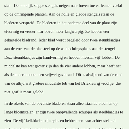
staat. De tamelijk slappe stengels neigen naar boven toe en leunen veelal
op de omringende planten. Aan de holle en gladde stengels staan de
bladeren verspreid. De bladeren in het onderste deel van de plant zijn
eivormig en verder naar boven meer langwerpig. Ze hebben een
gekartelde bladrand. Ieder blad wordt begeleid door twee steunblaadjes
aan de voet van de bladsteel op de aanhechtingsplaats aan de stengel.
Deze steunblaadjes zijn handvormig en hebben meestal vijf lobben. De
middelste kan wat groter zijn dan de vier andere lobben, maar heeft net
als de andere lobben een vrijwel gave rand. Dit is afwijkend van de rand
van de altijd wat grotere middelste lob van het Driekleurig viooltje, die
niet gaaf is maar gelobd.
In de oksels van de bovenste bladeren staan alleenstaande bloemen op
lange bloemstelen; er zijn twee onopvallende schubjes als steelblaadjes te
zien. De vijf kelkbladen zijn spits en hebben een naar achter stekend