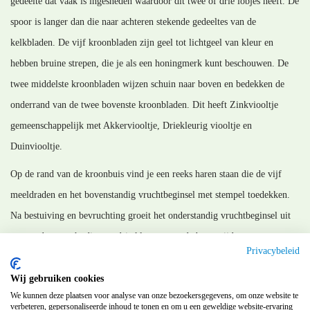
gedeelte dat vaak is ingesneden waardoor dit twee of drie lobjes heeft. De
spoor is langer dan die naar achteren stekende gedeeltes van de
kelkbladen. De vijf kroonbladen zijn geel tot lichtgeel van kleur en
hebben bruine strepen, die je als een honingmerk kunt beschouwen. De
twee middelste kroonbladen wijzen schuin naar boven en bedekken de
onderrand van de twee bovenste kroonbladen. Dit heeft Zinkviooltje
gemeenschappelijk met Akkerviooltje, Driekleurig viooltje en
Duinviooltje.
Op de rand van de kroonbuis vind je een reeks haren staan die de vijf
meeldraden en het bovenstandig vruchtbeginsel met stempel toedekken.
Na bestuiving en bevruchting groeit het onderstandig vruchtbeginsel uit
tot een doosvrucht die met drie kleppen aan de bovenzijde opent
Privacybeleid
waardoor de ronde bruine zaden hun weg naar buiten kunnen vinden.
Wij gebruiken cookies
MM_230821
We kunnen deze plaatsen voor analyse van onze bezoekersgegevens, om onze website te
verbeteren, gepersonaliseerde inhoud te tonen en om u een geweldige website-ervaring