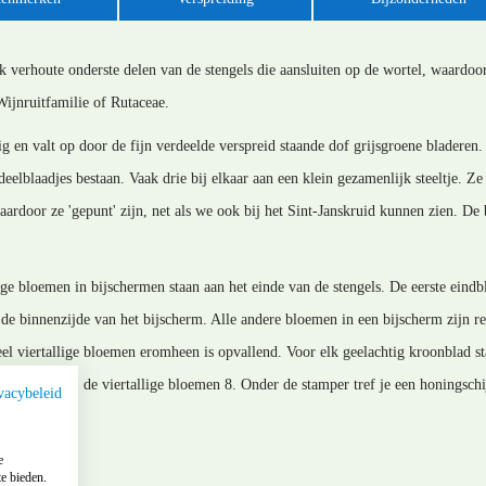
 verhoute onderste delen van de stengels die aansluiten op de wortel, waardoor
Wijnruitfamilie of Rutaceae.
tig en valt op door de fijn verdeelde verspreid staande dof grijsgroene bladere
deelblaadjes bestaan. Vaak drie bij elkaar aan een klein gezamenlijk steeltje. Z
aardoor ze 'gepunt' zijn, net als we ook bij het Sint-Janskruid kunnen zien. De 
tige bloemen in bijschermen staan aan het einde van de stengels. De eerste eindb
n de binnenzijde van het bijscherm. Alle andere bloemen in een bijscherm zijn r
eel viertallige bloemen eromheen is opvallend. Voor elk geelachtig kroonblad st
bedraagt en bij de viertallige bloemen 8. Onder de stamper tref je een honingschi
vacybeleid
e
e bieden.