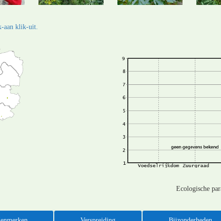
-aan klik-uit.
Ecologische pa
enmerken
Verspreiding
Bijzonderheden