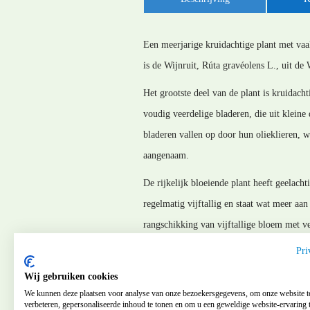
Een meerjarige kruidachtige plant met vaak
is de Wijnruit, Rúta gravéolens L., uit de 
Het grootste deel van de plant is kruidach
voudig veerdelige bladeren, die uit kleine 
bladeren vallen op door hun olieklieren, w
aangenaam.
De rijkelijk bloeiende plant heeft geelach
regelmatig vijftallig en staat wat meer aa
rangschikking van vijftallige bloem met v
totaal aantal bij een vijftallige bloem 10 
Pri
MM_130103
Wij gebruiken cookies
We kunnen deze plaatsen voor analyse van onze bezoekersgegevens, om onze website t
verbeteren, gepersonaliseerde inhoud te tonen en om u een geweldige website-ervaring t