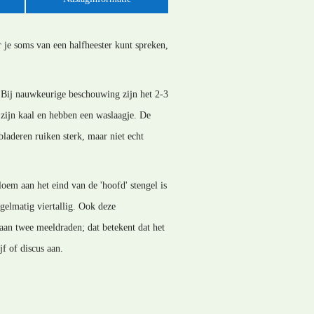
 je soms van een halfheester kunt spreken,
n. Bij nauwkeurige beschouwing zijn het 2-3
e zijn kaal en hebben een waslaagje. De
bladeren ruiken sterk, maar niet echt
loem aan het eind van de 'hoofd' stengel is
egelmatig viertallig. Ook deze
aan twee meeldraden; dat betekent dat het
jf of discus aan.