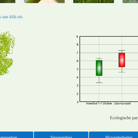
-aan klik-uit.
Ecologische pa
enmerken
Verspreiding
Bijzonderheden