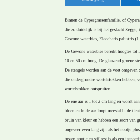
Binnen de Cypergrassenfamilie, of Cyperac
die zo duidelijk is bij het geslacht Zegge,
Gewone waterbies, Eleocharis palustris (L
De Gewone waterbies bereikt hoogtes tot 5
10 en 50 cm hoog. De glanzend groene ste
De stengels worden aan de voet omgeven do
die ondergrondse wortelstokken hebben, vor
wortelstokken ontspruiten.
De ene aar is 1 tot 2 cm lang en wordt aan
bloemen in de aar loopt meestal in de tient
bruin van kleur en hebben een soort van gr
ongeveer even lang zijn als het nootje plus
tussen nootje en stijlrest is als een insnoe