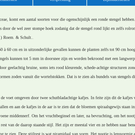
eae, komt een aantal soorten voor die ogenschijnlijk een ronde stengel hebben.
 is door de wel zeer stompe hoek zodanig dat de stengel rond lijkt en zelfs rolr
.) Roem. & Schult..
0 à 60 cm en in uitzonderlijke gevallen kunnen de planten zelfs tot 90 cm hoo
ngels kunnen tot 5 mm in doorsnee zijn en worden bekroond met een langwerpige
or geelachtig bruine, soms iets rood kleurende, schede-achtige structuren zon
men zoden vanuit die wortelstokken. Dat is te zien als bundels van stengels di
 de voet omgeven door twee schutbladachtige kafjes. In feite zijn dit de kafjes 
allen en aan de kafjes in de aar is te zien dat de bloemen spiraalsgewijs staan in
oene middennerf. Om het vruchtbeginsel en later, na bevruchting, om het nootje 
 rest van de daarop staande stijl. Het zijn er meestal vier en ze hebben naar be
ring te zien. Deze stijlrest is wat piramidaal van vorm. Het nootje is lensvormig 