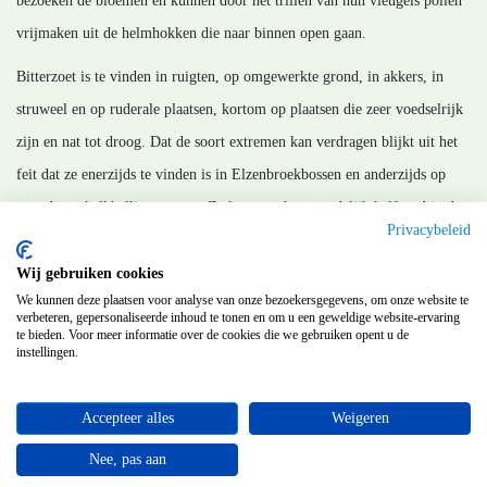
bezoeken de bloemen en kunnen door het trillen van hun vleugels pollen
vrijmaken uit de helmhokken die naar binnen open gaan.
Bitterzoet is te vinden in ruigten, op omgewerkte grond, in akkers, in
struweel en op ruderale plaatsen, kortom op plaatsen die zeer voedselrijk
zijn en nat tot droog. Dat de soort extremen kan verdragen blijkt uit het
feit dat ze enerzijds te vinden is in Elzenbroekbossen en anderzijds op
zeer droge kalkhellingen staat. Ze komt op het noordelijk halfrond in de
Privacybeleid
gematigde streken voor.
Wij gebruiken cookies
MM_111121
We kunnen deze plaatsen voor analyse van onze bezoekersgegevens, om onze website te
verbeteren, gepersonaliseerde inhoud te tonen en om u een geweldige website-ervaring
te bieden. Voor meer informatie over de cookies die we gebruiken opent u de
instellingen.
Terug
Accepteer alles
Weigeren
©
Flora van Nederland
Nee, pas aan