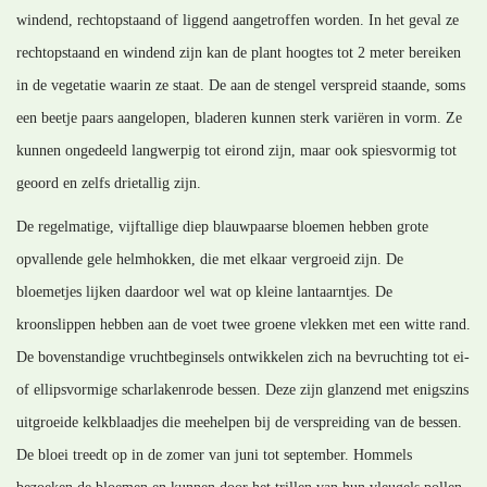
windend, rechtopstaand of liggend aangetroffen worden. In het geval ze
rechtopstaand en windend zijn kan de plant hoogtes tot 2 meter bereiken
in de vegetatie waarin ze staat. De aan de stengel verspreid staande, soms
een beetje paars aangelopen, bladeren kunnen sterk variëren in vorm. Ze
kunnen ongedeeld langwerpig tot eirond zijn, maar ook spiesvormig tot
geoord en zelfs drietallig zijn.
De regelmatige, vijftallige diep blauwpaarse bloemen hebben grote
opvallende gele helmhokken, die met elkaar vergroeid zijn. De
bloemetjes lijken daardoor wel wat op kleine lantaarntjes. De
kroonslippen hebben aan de voet twee groene vlekken met een witte rand.
De bovenstandige vruchtbeginsels ontwikkelen zich na bevruchting tot ei-
of ellipsvormige scharlakenrode bessen. Deze zijn glanzend met enigszins
uitgroeide kelkblaadjes die meehelpen bij de verspreiding van de bessen.
De bloei treedt op in de zomer van juni tot september. Hommels