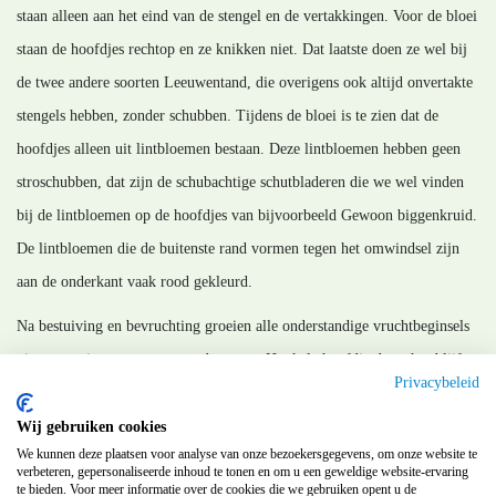
staan alleen aan het eind van de stengel en de vertakkingen. Voor de bloei
staan de hoofdjes rechtop en ze knikken niet. Dat laatste doen ze wel bij
de twee andere soorten Leeuwentand, die overigens ook altijd onvertakte
stengels hebben, zonder schubben. Tijdens de bloei is te zien dat de
hoofdjes alleen uit lintbloemen bestaan. Deze lintbloemen hebben geen
stroschubben, dat zijn de schubachtige schutbladeren die we wel vinden
bij de lintbloemen op de hoofdjes van bijvoorbeeld Gewoon biggenkruid.
De lintbloemen die de buitenste rand vormen tegen het omwindsel zijn
aan de onderkant vaak rood gekleurd.
Na bestuiving en bevruchting groeien alle onderstandige vruchtbeginsels
uit tot nootjes met een geveerd pappus. Het kale hoofdje dat achterblijft
Privacybeleid
vormt met de behaarde omwindselbladen een soort sterretje.
Wij gebruiken cookies
MM_140131, gewijzigd 200311
We kunnen deze plaatsen voor analyse van onze bezoekersgegevens, om onze website te
verbeteren, gepersonaliseerde inhoud te tonen en om u een geweldige website-ervaring
te bieden. Voor meer informatie over de cookies die we gebruiken opent u de