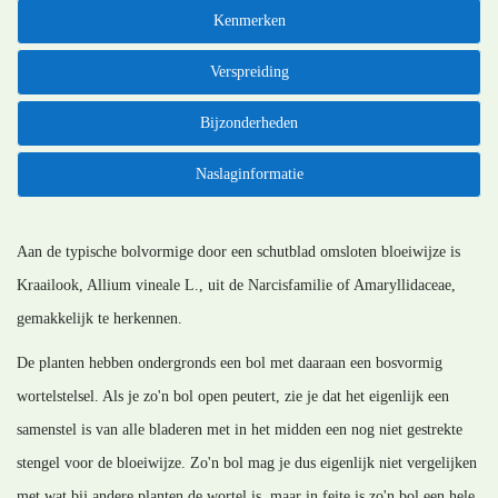
Kenmerken
Verspreiding
Bijzonderheden
Naslaginformatie
Aan de typische bolvormige door een schutblad omsloten bloeiwijze is
Kraailook, Allium vineale L., uit de Narcisfamilie of Amaryllidaceae,
gemakkelijk te herkennen.
De planten hebben ondergronds een bol met daaraan een bosvormig
wortelstelsel. Als je zo'n bol open peutert, zie je dat het eigenlijk een
samenstel is van alle bladeren met in het midden een nog niet gestrekte
stengel voor de bloeiwijze. Zo'n bol mag je dus eigenlijk niet vergelijken
met wat bij andere planten de wortel is, maar in feite is zo'n bol een hele