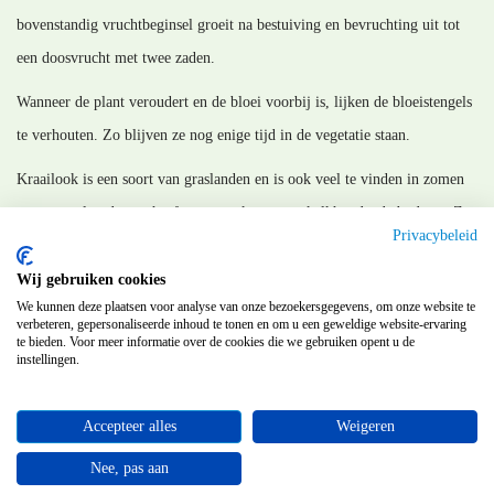
bovenstandig vruchtbeginsel groeit na bestuiving en bevruchting uit tot
een doosvrucht met twee zaden.
Wanneer de plant veroudert en de bloei voorbij is, lijken de bloeistengels
te verhouten. Zo blijven ze nog enige tijd in de vegetatie staan.
Kraailook is een soort van graslanden en is ook veel te vinden in zomen
en struweelranden en heeft een voorkeur voor kalkhoudende bodems. Ze
Privacybeleid
verdraagt volle zon tot halfschaduw.
Wij gebruiken cookies
MM_141125
We kunnen deze plaatsen voor analyse van onze bezoekersgegevens, om onze website te
verbeteren, gepersonaliseerde inhoud te tonen en om u een geweldige website-ervaring
te bieden. Voor meer informatie over de cookies die we gebruiken opent u de
instellingen.
Terug
Accepteer alles
Weigeren
©
Flora van Nederland
Nee, pas aan