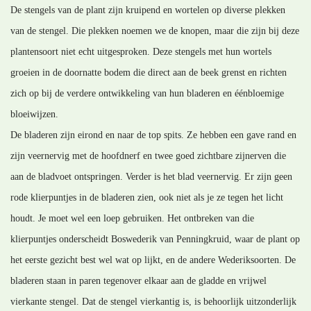
De stengels van de plant zijn kruipend en wortelen op diverse plekken
van de stengel. Die plekken noemen we de knopen, maar die zijn bij deze
plantensoort niet echt uitgesproken. Deze stengels met hun wortels
groeien in de doornatte bodem die direct aan de beek grenst en richten
zich op bij de verdere ontwikkeling van hun bladeren en éénbloemige
bloeiwijzen.
De bladeren zijn eirond en naar de top spits. Ze hebben een gave rand en
zijn veernervig met de hoofdnerf en twee goed zichtbare zijnerven die
aan de bladvoet ontspringen. Verder is het blad veernervig. Er zijn geen
rode klierpuntjes in de bladeren zien, ook niet als je ze tegen het licht
houdt. Je moet wel een loep gebruiken. Het ontbreken van die
klierpuntjes onderscheidt Boswederik van Penningkruid, waar de plant op
het eerste gezicht best wel wat op lijkt, en de andere Wederiksoorten. De
bladeren staan in paren tegenover elkaar aan de gladde en vrijwel
vierkante stengel. Dat de stengel vierkantig is, is behoorlijk uitzonderlijk