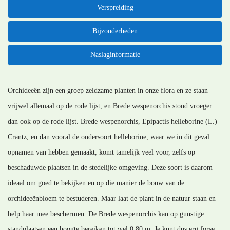
Verspreiding
Bijzonderheden
Naslaginformatie
Orchideeën zijn een groep zeldzame planten in onze flora en ze staan
vrijwel allemaal op de rode lijst, en Brede wespenorchis stond vroeger
dan ook op de rode lijst. Brede wespenorchis, Epipactis helleborine (L.)
Crantz, en dan vooral de ondersoort helleborine, waar we in dit geval
opnamen van hebben gemaakt, komt tamelijk veel voor, zelfs op
beschaduwde plaatsen in de stedelijke omgeving. Deze soort is daarom
ideaal om goed te bekijken en op die manier de bouw van de
orchideeënbloem te bestuderen. Maar laat de plant in de natuur staan en
help haar mee beschermen. De Brede wespenorchis kan op gunstige
standplaatsen een hoogte bereiken tot wel 0,80 m. Je kunt dus erg forse