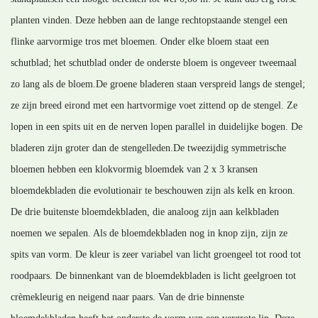
planten vinden. Deze hebben aan de lange rechtopstaande stengel een
flinke aarvormige tros met bloemen. Onder elke bloem staat een
schutblad; het schutblad onder de onderste bloem is ongeveer tweemaal
zo lang als de bloem.De groene bladeren staan verspreid langs de stengel;
ze zijn breed eirond met een hartvormige voet zittend op de stengel. Ze
lopen in een spits uit en de nerven lopen parallel in duidelijke bogen. De
bladeren zijn groter dan de stengelleden.De tweezijdig symmetrische
bloemen hebben een klokvormig bloemdek van 2 x 3 kransen
bloemdekbladen die evolutionair te beschouwen zijn als kelk en kroon.
De drie buitenste bloemdekbladen, die analoog zijn aan kelkbladen
noemen we sepalen. Als de bloemdekbladen nog in knop zijn, zijn ze
spits van vorm. De kleur is zeer variabel van licht groengeel tot rood tot
roodpaars. De binnenkant van de bloemdekbladen is licht geelgroen tot
crèmekleurig en neigend naar paars. Van de drie binnenste