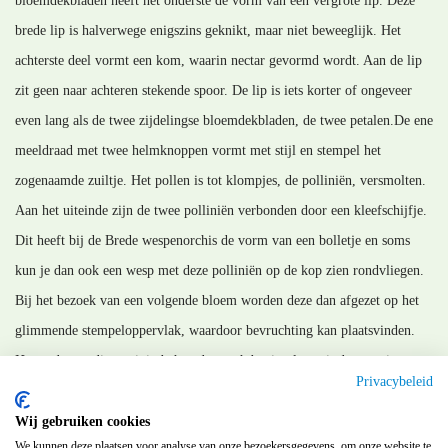
bloemdekbladen heeft het onderste de vorm van een vergrote lip. Deze
brede lip is halverwege enigszins geknikt, maar niet beweeglijk. Het
achterste deel vormt een kom, waarin nectar gevormd wordt. Aan de lip
zit geen naar achteren stekende spoor. De lip is iets korter of ongeveer
even lang als de twee zijdelingse bloemdekbladen, de twee petalen.De ene
meeldraad met twee helmknoppen vormt met stijl en stempel het
zogenaamde zuiltje. Het pollen is tot klompjes, de polliniën, versmolten.
Aan het uiteinde zijn de twee polliniën verbonden door een kleefschijfje.
Dit heeft bij de Brede wespenorchis de vorm van een bolletje en soms
kun je dan ook een wesp met deze polliniën op de kop zien rondvliegen.
Bij het bezoek van een volgende bloem worden deze dan afgezet op het
glimmende stempeloppervlak, waardoor bevruchting kan plaatsvinden.
Het onderstandig, weinig behaarde vruchtbeginsel groeit daarna uit en
Privacybeleid
vormt heel veel fijne, stofgrote zaden.
Wij gebruiken cookies
MM_121120/200122
We kunnen deze plaatsen voor analyse van onze bezoekersgegevens, om onze website te