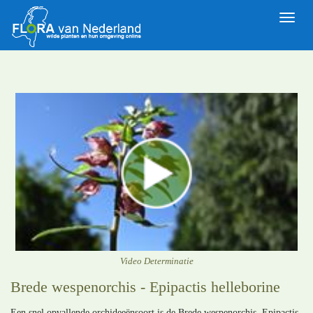
Toggle
naviga
Video Determinatie
Brede wespenorchis - Epipactis helleborine
Een snel opvallende orchideeënsoort is de Brede wespenorchis, Epipactis