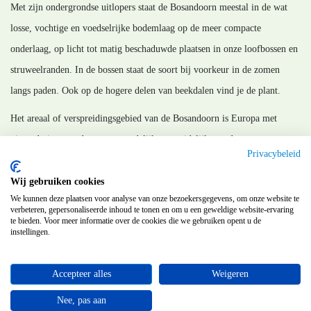
Met zijn ondergrondse uitlopers staat de Bosandoorn meestal in de wat
losse, vochtige en voedselrijke bodemlaag op de meer compacte
onderlaag, op licht tot matig beschaduwde plaatsen in onze loofbossen en
struweelranden. In de bossen staat de soort bij voorkeur in de zomen
langs paden. Ook op de hogere delen van beekdalen vind je de plant.
Het areaal of verspreidingsgebied van de Bosandoorn is Europa met
uitzondering van de meest noordelijke en zuidelijke randen en
Privacybeleid
aansluitende gebieden in de Kaukasus en Centraal Azië.
Wij gebruiken cookies
MM_120614
We kunnen deze plaatsen voor analyse van onze bezoekersgegevens, om onze website te
verbeteren, gepersonaliseerde inhoud te tonen en om u een geweldige website-ervaring
te bieden. Voor meer informatie over de cookies die we gebruiken opent u de
instellingen.
Terug
Accepteer alles
Weigeren
©
Flora van Nederland
Nee, pas aan