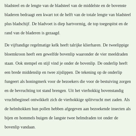
bladsteel en de lengte van de bladsteel van de middelste en de bovenste
bladeren bedraagt een kwart tot de helft van de totale lengte van bladsteel
plus bladschijf. De bladvoet is diep hartvormig, de top toegespitst en de
rand van de bladeren is gezaagd.
De vijftandige regelmatige kelk heeft talrijke klierharen. De tweelippige
bloemkroon heeft een gewelfde bovenlip waaronder de vier meeldraden
staan. Ook stempel en stijl vind je onder de bovenlip. De onderlip heeft
een brede middenslip en twee zijslippen. De tekening op de onderlip
fungeert als honingmerk voor de bezoekers die voor de bestuiving zorgen
en de bevruchting tot stand brengen. Uit het vierhokkig bovenstandig
vruchtbeginsel ontwikkelt zich de vierhokkige splitvrucht met zaden. Als
de helmhokken hun pollen hebben afgegeven aan bezoekende insecten als
bijen en hommels buigen de langste twee helmdraden tot onder de
bovenlip vandaan.