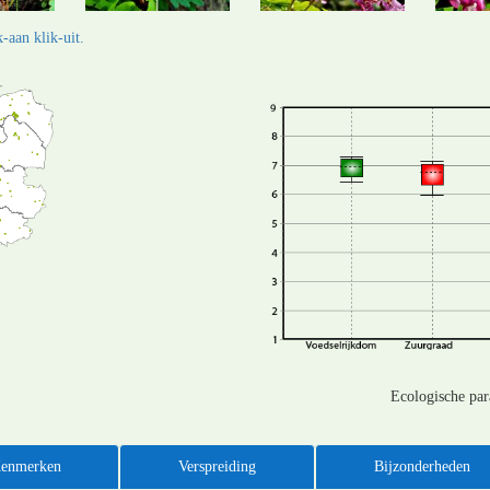
-aan klik-uit.
Ecologische pa
enmerken
Verspreiding
Bijzonderheden