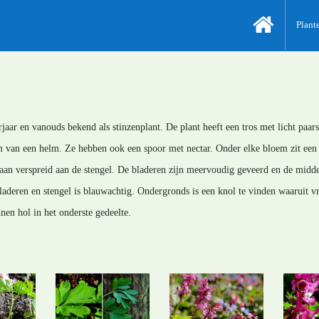
Plant
rjaar en vanouds bekend als stinzenplant. De plant heeft een tros met licht paar
van een helm. Ze hebben ook een spoor met nectar. Onder elke bloem zit een s
aan verspreid aan de stengel. De bladeren zijn meervoudig geveerd en de middel
laderen en stengel is blauwachtig. Ondergronds is een knol te vinden waaruit vr
nen hol in het onderste gedeelte.