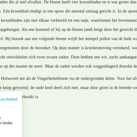
aden die al snel afvallen. De bloem heeft vier kroonbladen en is wat groter d
n. Eén kroonblad eindigt in een spoor die meestal omlaag gericht is. In de spoo
kroonbladen zijn met elkaar verkleefd tot een tasje, waarbinnen het bovenstand
opgeborgen. Als een hommel of bij op de bloem landt buigt door het gewicht dit
rd. Bij bezoek aan een volgende bloem wrijft het stempel pollen van de buik wa
meegenomen door de bezoeker. Op deze manier is kruisbestuiving verzekerd, wa
rucht ontwikkelen zich twee zwarte zaden. Deze hebben een wit, zacht aanhangse
n op die manier de soort. Maar de zaden worden ook weggeslingerd doordat de
 Holwortel net als de Vingerhelmbloem via de ondergrondse delen. Voor het af
knop gevormd; de oude knol deelt zich niet, maar door groei in de breedte we
e voedsel verbruikt is.
vacybeleid
e
e bieden.