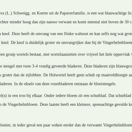
va (L.) Schweigg. en Koerte uit de Papaverfamilie, is een wat blauwachtige lic
echter minder hoog dan zijn nauwe verwant en komt meestal niet boven de 30 c
n knol. Deze heeft de omvang van een flinke walnoot en kan zelfs nog wat grot
e knol. De knol is duidelijk groter en omvangrijker dan bij de Vingerhelmbloem
 een groep wortels bestaat, met wortelaanzetten over vrijwel het hele oppervlak 
de stengel met twee 3-4 voudig geveerde bladeren. Deze bladeren zijn blauwgroe
jk groter dan de zijlobben. De Holwortel heeft geen schub op maaiveldhoogte a
deren. In de oksels van deze rozetbladeren ontstaan de bloeistengels.
(s) in een tros bij elkaar. Onder iedere bloem zit een schutblad. Dat schutblad 
n de Vingerhelmbloem. Deze laatste heeft een kleinere, sponsachtige gevulde kn
 bloeien, in ieder geval een paar weken eerder dan de verwante Vingerhelmbloe