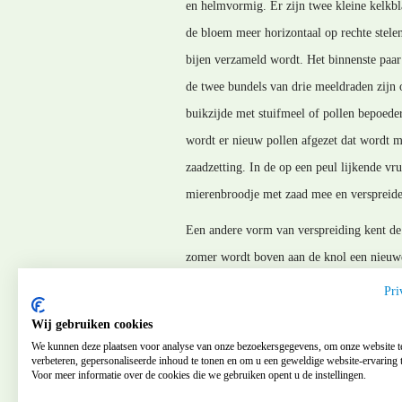
en helmvormig. Er zijn twee kleine kelkbl
de bloem meer horizontaal op rechte stele
bijen verzameld wordt. Het binnenste paar 
de twee bundels van drie meeldraden zijn 
buikzijde met stuifmeel of pollen bepoede
wordt er nieuw pollen afgezet dat wordt 
zaadzetting. In de op een peul lijkende v
mierenbroodje met zaad mee en verspreide
Een andere vorm van verspreiding kent de
zomer wordt boven aan de knol een nieuwe 
Bovendien wordt hij hol doordat het reserv
Pri
MM_150407
Wij gebruiken cookies
We kunnen deze plaatsen voor analyse van onze bezoekersgegevens, om onze website t
verbeteren, gepersonaliseerde inhoud te tonen en om u een geweldige website-ervaring t
Voor meer informatie over de cookies die we gebruiken opent u de instellingen.