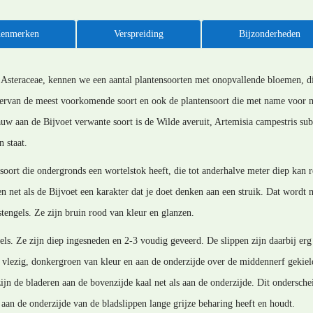
enmerken
Verspreiding
Bijzonderheden
 Asteraceae, kennen we een aantal plantensoorten met onopvallende bloemen, d
iervan de meest voorkomende soort en ook de plantensoort die met name voor m
uw aan de Bijvoet verwante soort is de Wilde averuit, Artemisia campestris sub
 staat.
soort die ondergronds een wortelstok heeft, die tot anderhalve meter diep kan r
net als de Bijvoet een karakter dat je doet denken aan een struik. Dat wordt n
stengels. Ze zijn bruin rood van kleur en glanzen.
gels. Ze zijn diep ingesneden en 2-3 voudig geveerd. De slippen zijn daarbij e
t vlezig, donkergroen van kleur en aan de onderzijde over de middennerf gekiel
d zijn de bladeren aan de bovenzijde kaal net als aan de onderzijde. Dit ondersch
aan de onderzijde van de bladslippen lange grijze beharing heeft en houdt.