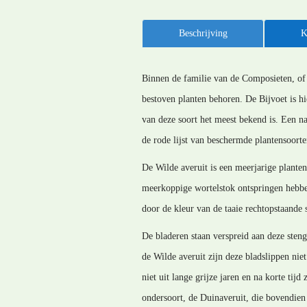
Beschrijving
K
Binnen de familie van de Composieten, of
bestoven planten behoren. De Bijvoet is h
van deze soort het meest bekend is. Een na
de rode lijst van beschermde plantensoorten
De Wilde averuit is een meerjarige planten
meerkoppige wortelstok ontspringen hebben 
door de kleur van de taaie rechtopstaande 
De bladeren staan verspreid aan deze sten
de Wilde averuit zijn deze bladslippen nie
niet uit lange grijze jaren en na korte tij
ondersoort, de Duinaveruit, die bovendien 