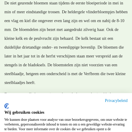
De niet geurende bloemen staan tijdens de eerste bloeiperiode in mei in
min of meer eindstandige trossen. De heldergele vlinderbloempjes hebben
een vlag en kiel die ongeveer even lang zijn en wel om en nabij de 8-10
mm. De bloemdelen zijn bezet met aangedrukt zilverig haar. Ook de
kleine kelk en de peulvrucht zijn behaard. De kelk bestaat uit een
duidelijke drietandige onder- en tweeslippige bovenlip. De bloemen die
later in het jaar tot in de herfst verschijnen staan meer verspreid aan de
stengels in de bladoksels. De bloemstelen zijn niet voorzien van een
steelblaadje, hetgeen een onderscheid is met de Verfbrem die twee kleine
steelblaadjes heeft.
De groene smalle langwerpige peul wordt droog en bruin vòòr het
Privacybeleid
openspringen.
Wij gebruiken cookies
MM_210623
We kunnen deze plaatsen voor analyse van onze bezoekersgegevens, om onze website te
verbeteren, gepersonaliseerde inhoud te tonen en om u een geweldige website-ervaring
te bieden. Voor meer informatie over de cookies die we gebruiken opent u de