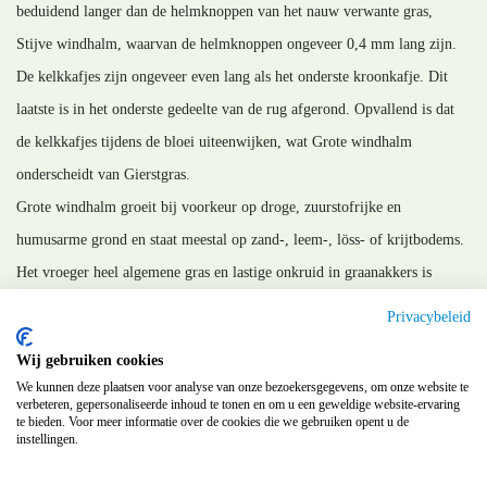
beduidend langer dan de helmknoppen van het nauw verwante gras,
Stijve windhalm, waarvan de helmknoppen ongeveer 0,4 mm lang zijn.
De kelkkafjes zijn ongeveer even lang als het onderste kroonkafje. Dit
laatste is in het onderste gedeelte van de rug afgerond. Opvallend is dat
de kelkkafjes tijdens de bloei uiteenwijken, wat Grote windhalm
onderscheidt van Gierstgras.
Grote windhalm groeit bij voorkeur op droge, zuurstofrijke en
humusarme grond en staat meestal op zand-, leem-, löss- of krijtbodems.
Het vroeger heel algemene gras en lastige onkruid in graanakkers is
doordat het zaaizaad tegenwoordig ontdaan wordt van niet gewenst zaad,
Privacybeleid
minder algemeen geworden.
Wij gebruiken cookies
MM_180125
We kunnen deze plaatsen voor analyse van onze bezoekersgegevens, om onze website te
verbeteren, gepersonaliseerde inhoud te tonen en om u een geweldige website-ervaring
te bieden. Voor meer informatie over de cookies die we gebruiken opent u de
instellingen.
Terug