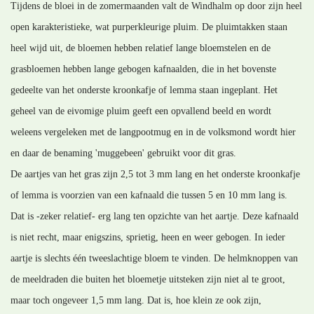
Tijdens de bloei in de zomermaanden valt de Windhalm op door zijn heel
open karakteristieke, wat purperkleurige pluim. De pluimtakken staan
heel wijd uit, de bloemen hebben relatief lange bloemstelen en de
grasbloemen hebben lange gebogen kafnaalden, die in het bovenste
gedeelte van het onderste kroonkafje of lemma staan ingeplant. Het
geheel van de eivomige pluim geeft een opvallend beeld en wordt
weleens vergeleken met de langpootmug en in de volksmond wordt hier
en daar de benaming 'muggebeen' gebruikt voor dit gras.
De aartjes van het gras zijn 2,5 tot 3 mm lang en het onderste kroonkafje
of lemma is voorzien van een kafnaald die tussen 5 en 10 mm lang is.
Dat is -zeker relatief- erg lang ten opzichte van het aartje. Deze kafnaald
is niet recht, maar enigszins, sprietig, heen en weer gebogen. In ieder
aartje is slechts één tweeslachtige bloem te vinden. De helmknoppen van
de meeldraden die buiten het bloemetje uitsteken zijn niet al te groot,
maar toch ongeveer 1,5 mm lang. Dat is, hoe klein ze ook zijn,