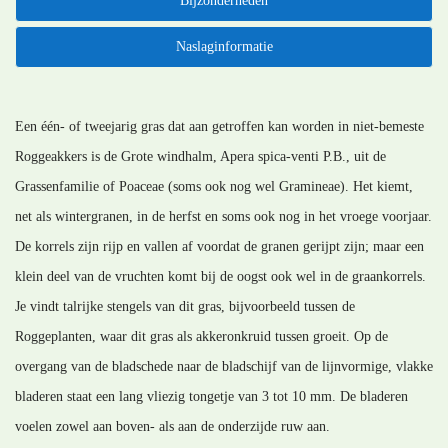
Bijzonderheden
Naslaginformatie
Een één- of tweejarig gras dat aan getroffen kan worden in niet-bemeste
Roggeakkers is de Grote windhalm, Apera spica-venti P.B., uit de
Grassenfamilie of Poaceae (soms ook nog wel Gramineae). Het kiemt,
net als wintergranen, in de herfst en soms ook nog in het vroege voorjaar.
De korrels zijn rijp en vallen af voordat de granen gerijpt zijn; maar een
klein deel van de vruchten komt bij de oogst ook wel in de graankorrels.
Je vindt talrijke stengels van dit gras, bijvoorbeeld tussen de
Roggeplanten, waar dit gras als akkeronkruid tussen groeit. Op de
overgang van de bladschede naar de bladschijf van de lijnvormige, vlakke
bladeren staat een lang vliezig tongetje van 3 tot 10 mm. De bladeren
voelen zowel aan boven- als aan de onderzijde ruw aan.