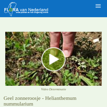
Toggle
naviga
Video Determinatie
Geel zonneroosje - Helianthemum
nummularium