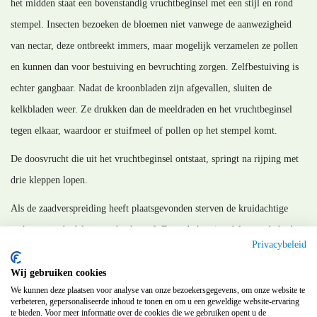
het midden staat een bovenstandig vruchtbeginsel met een stijl en rond
stempel. Insecten bezoeken de bloemen niet vanwege de aanwezigheid
van nectar, deze ontbreekt immers, maar mogelijk verzamelen ze pollen
en kunnen dan voor bestuiving en bevruchting zorgen. Zelfbestuiving is
echter gangbaar. Nadat de kroonbladen zijn afgevallen, sluiten de
kelkbladen weer. Ze drukken dan de meeldraden en het vruchtbeginsel
tegen elkaar, waardoor er stuifmeel of pollen op het stempel komt.
De doosvrucht die uit het vruchtbeginsel ontstaat, springt na rijping met
drie kleppen lopen.
Als de zaadverspreiding heeft plaatsgevonden sterven de kruidachtige
rechtopstaande delen van de plant af. Door de houtige delen op de bodem
Privacybeleid
kan de plant een flink aantal jaren ter plaatse gevestigd blijven.
Wij gebruiken cookies
MM_140726
We kunnen deze plaatsen voor analyse van onze bezoekersgegevens, om onze website te
verbeteren, gepersonaliseerde inhoud te tonen en om u een geweldige website-ervaring
te bieden. Voor meer informatie over de cookies die we gebruiken opent u de