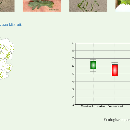
-aan klik-uit.
Ecologische pa