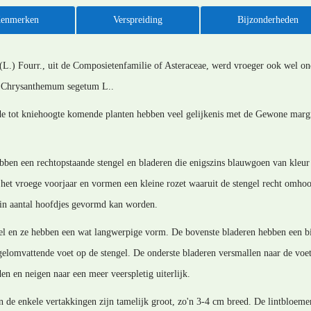
enmerken
Verspreiding
Bijzonderheden
.) Fourr., uit de Composietenfamilie of Asteraceae, werd vroeger ook wel ond
t Chrysanthemum segetum L..
ende tot kniehoogte komende planten hebben veel gelijkenis met de Gewone marg
bben een rechtopstaande stengel en bladeren die enigszins blauwgoen van kleur z
het vroege voorjaar en vormen een kleine rozet waaruit de stengel recht omhoog
ein aantal hoofdjes gevormd kan worden.
gel en ze hebben een wat langwerpige vorm. De bovenste bladeren hebben een b
ngelomvattende voet op de stengel. De onderste bladeren versmallen naar de voe
en en neigen naar een meer veerspletig uiterlijk.
en de enkele vertakkingen zijn tamelijk groot, zo'n 3-4 cm breed. De lintbloem