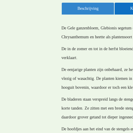
Beschrijving
K
De Gele ganzenbloem, Glebionis segetum (L
Chrysanthemum en heette als plantensoor
De in de zomer en tot in de herfst bloei
verklaart.
De eenjarige planten zijn onbehaard, ze he
vlezig of wasachtig. De planten kiemen in 
hooguit bovenin, waardoor er toch een kl
De bladeren staan verspreid langs de sten
korte tanden. Ze zitten met een brede ste
daardoor grover getand tot dieper ingesned
De hoofdjes aan het eind van de stengels 