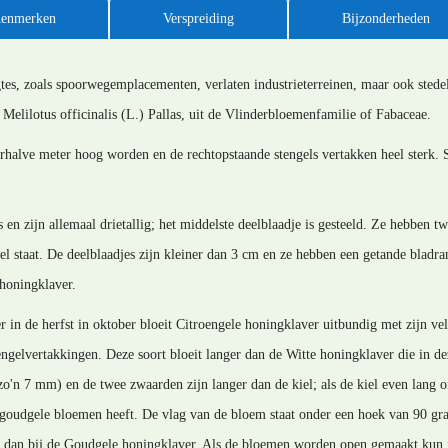
enmerken
Verspreiding
Bijzonderheden
tes, zoals spoorwegemplacementen, verlaten industrieterreinen, maar ook stede
Melilotus officinalis (L.) Pallas, uit de Vlinderbloemenfamilie of Fabaceae.
rhalve meter hoog worden en de rechtopstaande stengels vertakken heel sterk. S
 en zijn allemaal drietallig; het middelste deelblaadje is gesteeld. Ze hebben t
gel staat. De deelblaadjes zijn kleiner dan 3 cm en ze hebben een getande bladr
honingklaver.
 in de herfst in oktober bloeit Citroengele honingklaver uitbundig met zijn vel
tengelvertakkingen. Deze soort bloeit langer dan de Witte honingklaver die in d
'n 7 mm) en de twee zwaarden zijn langer dan de kiel; als de kiel even lang of
oudgele bloemen heeft. De vlag van de bloem staat onder een hoek van 90 grad
 dan bij de Goudgele honingklaver. Als de bloemen worden open gemaakt kun je