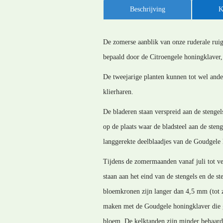
Beschrijving
K
De zomerse aanblik van onze ruderale ruig
bepaald door de Citroengele honingklaver, 
De tweejarige planten kunnen tot wel ande
klierharen.
De bladeren staan verspreid aan de stengels
op de plaats waar de bladsteel aan de sten
langgerekte deelblaadjes van de Goudgele 
Tijdens de zomermaanden vanaf juli tot ver
staan aan het eind van de stengels en de s
bloemkronen zijn langer dan 4,5 mm (tot zo
maken met de Goudgele honingklaver die g
bloem. De kelktanden zijn minder behaard