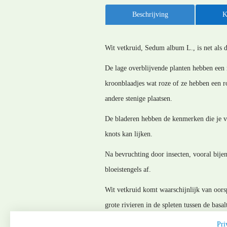
Beschrijving
K
Wit vetkruid, Sedum album L., is net als
De lage overblijvende planten hebben een
kroonblaadjes wat roze of ze hebben een r
andere stenige plaatsen.
De bladeren hebben de kenmerken die je va
knots kan lijken.
Na bevruchting door insecten, vooral bijen
bloeistengels af.
Wit vetkruid komt waarschijnlijk van oors
grote rivieren in de spleten tussen de bas
Verder op ruderale plekken in de bebouwing
Pri