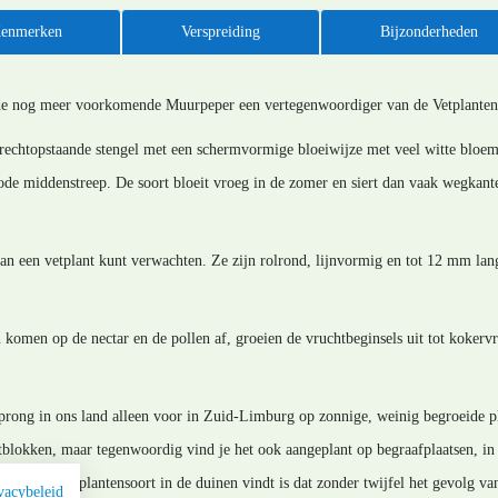
enmerken
Verspreiding
Bijzonderheden
 de nog meer voorkomende Muurpeper een vertegenwoordiger van de Vetplanten
 rechtopstaande stengel met een schermvormige bloeiwijze met veel witte bloe
ode middenstreep. De soort bloeit vroeg in de zomer en siert dan vaak wegkan
n een vetplant kunt verwachten. Ze zijn rolrond, lijnvormig en tot 12 mm lang
 komen op de nectar en de pollen af, groeien de vruchtbeginsels uit tot kokerv
prong in ons land alleen voor in Zuid-Limburg op zonnige, weinig begroeide pla
altblokken, maar tegenwoordig vind je het ook aangeplant op begraafplaatsen, i
. Als je de plantensoort in de duinen vindt is dat zonder twijfel het gevolg va
vacybeleid