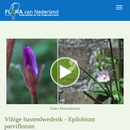
Toggle
naviga
Video Determinatie
Viltige basterdwederik - Epilobium
parviflorum