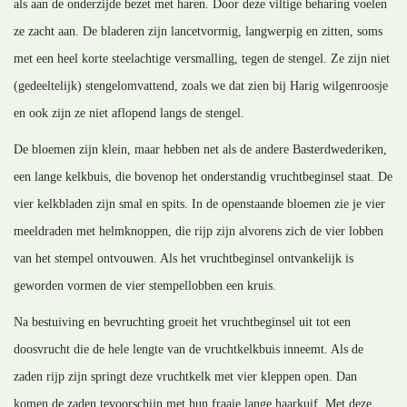
als aan de onderzijde bezet met haren. Door deze viltige beharing voelen
ze zacht aan. De bladeren zijn lancetvormig, langwerpig en zitten, soms
met een heel korte steelachtige versmalling, tegen de stengel. Ze zijn niet
(gedeeltelijk) stengelomvattend, zoals we dat zien bij Harig wilgenroosje
en ook zijn ze niet aflopend langs de stengel.
De bloemen zijn klein, maar hebben net als de andere Basterdwederiken,
een lange kelkbuis, die bovenop het onderstandig vruchtbeginsel staat. De
vier kelkbladen zijn smal en spits. In de openstaande bloemen zie je vier
meeldraden met helmknoppen, die rijp zijn alvorens zich de vier lobben
van het stempel ontvouwen. Als het vruchtbeginsel ontvankelijk is
geworden vormen de vier stempellobben een kruis.
Na bestuiving en bevruchting groeit het vruchtbeginsel uit tot een
doosvrucht die de hele lengte van de vruchtkelkbuis inneemt. Als de
zaden rijp zijn springt deze vruchtkelk met vier kleppen open. Dan
komen de zaden tevoorschijn met hun fraaie lange haarkuif. Met deze