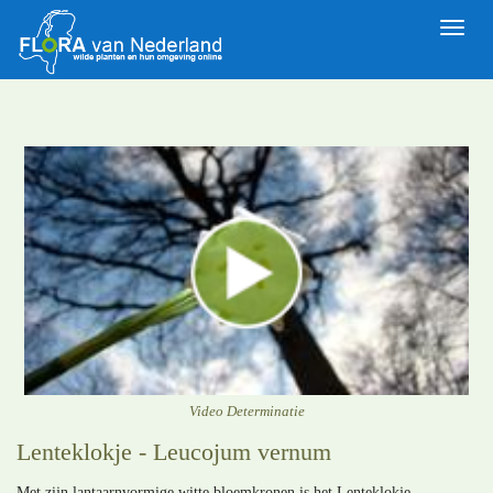
Toggle
naviga
Video Determinatie
Lenteklokje - Leucojum vernum
Met zijn lantaarnvormige witte bloemkronen is het Lenteklokje,