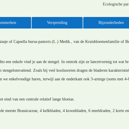
Ecologische pa
enmerken
Verspreiding
Bijzonderheden
tasje of Capsella bursa-pastoris (L.) Medik., van de Kruisbloemenfamilie of Br
hts een enkele vind je aan de stengel. In omtrek zijn ze lancetvormig tot wat br
jn stengelomvattend. Zoals bij veel koolsoorten dragen de bladeren karakteristi
en we enkelvoudige haren, terwijl aan de onderkant ook 3-armige (soms met 4-
et eind van een centrale relatief lange bloeias.
e meeste Brassicaceae, 4 kelkbladen, 4 kroonbladen, 6 meeldraden, 2 korte en