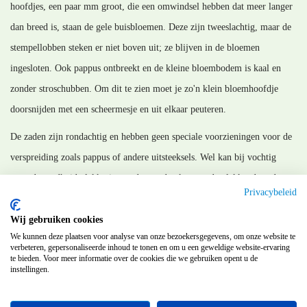
hoofdjes, een paar mm groot, die een omwindsel hebben dat meer langer
dan breed is, staan de gele buisbloemen. Deze zijn tweeslachtig, maar de
stempellobben steken er niet boven uit; ze blijven in de bloemen
ingesloten. Ook pappus ontbreekt en de kleine bloembodem is kaal en
zonder stroschubben. Om dit te zien moet je zo'n klein bloemhoofdje
doorsnijden met een scheermesje en uit elkaar peuteren.
De zaden zijn rondachtig en hebben geen speciale voorzieningen voor de
verspreiding zoals pappus of andere uitsteeksels. Wel kan bij vochtig
weer de zaadhuid plakkerig worden en dan kunnen de plakkende zaden
Privacybeleid
verspreid worden.
Wij gebruiken cookies
MM_211003
We kunnen deze plaatsen voor analyse van onze bezoekersgegevens, om onze website te
verbeteren, gepersonaliseerde inhoud te tonen en om u een geweldige website-ervaring
te bieden. Voor meer informatie over de cookies die we gebruiken opent u de
instellingen.
Terug