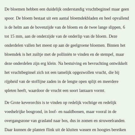
De bloemen hebben een duidelijk onderstandig vruchtbeginsel maar geen
spoor. De bloem bestaat uit een aantal bloemdekbladen en heel opvallend
is de helm aan de bovenzijde van de bloem en de twee lange slippen, 6
tot 15 mm, aan de onderzijde van de onderlip van de bloem. Deze
onderdelen vallen het meest op aan de geelgroene bloemen. Binnen het
bloemdek is het zuiltje met de polliniën te vinden en de stempel, maar
deze onderdelen zijn erg klein. Na bestuiving en bevruchting ontwikkelt
het vruchtbeginsel zich tot een tamelijk opgezwollen vrucht, die bij
rijpheid van de stoffijne zaden in de lengte open splijt en meerdere
spleten heeft, waardoor de vrucht een soort lantaarn vormt.
De Grote keverorchis is te vinden op redelijk vochtige en redelijk
voedselrijke bosgrond, in loof- en naaldbossen, maar vooral in de
overgangszone van grasland naar bos, dus in zomen en struweelranden.
Daar kunnen de planten flink uit de kluiten wassen en hoogtes bereiken