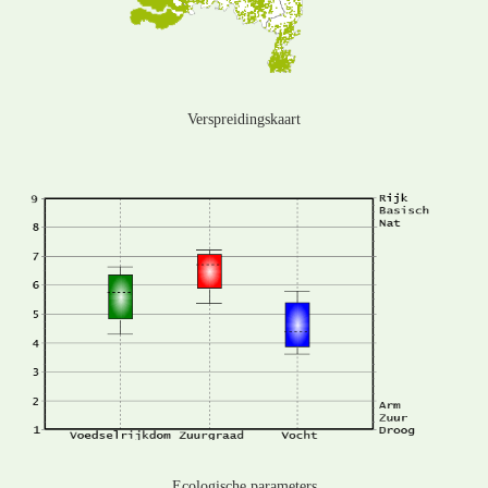
Verspreidingskaart
Ecologische parameters