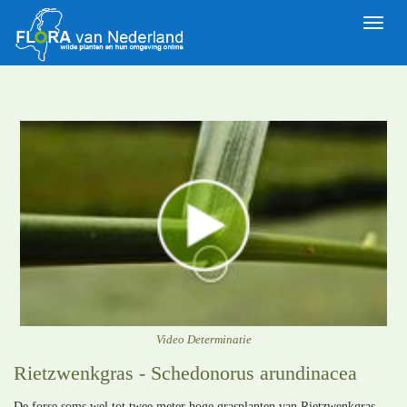
Toggle
naviga
Video Determinatie
Rietzwenkgras - Schedonorus arundinacea
De forse soms wel tot twee meter hoge grasplanten van Rietzwenkgras,