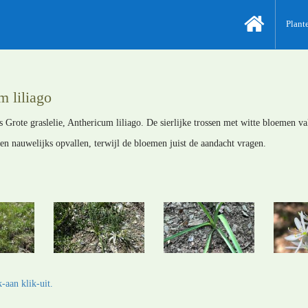
Plant
m liliago
s Grote graslelie, Anthericum liliago. De sierlijke trossen met witte bloemen va
en nauwelijks opvallen, terwijl de bloemen juist de aandacht vragen.
-aan klik-uit.