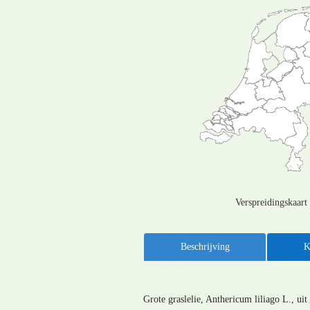
Verspreidingskaart
Beschrijving
K
Grote graslelie, Anthericum liliago L., ui