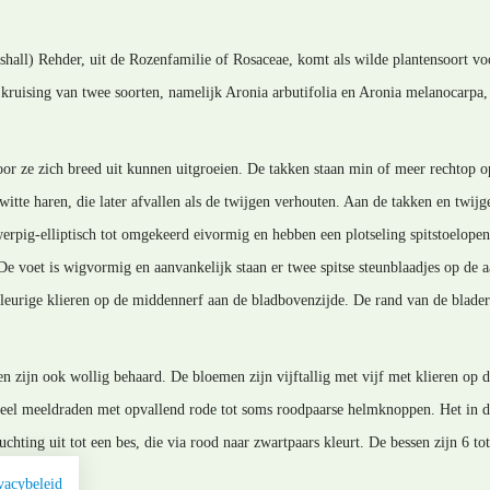
shall) Rehder, uit de Rozenfamilie of Rosaceae, komt als wilde plantensoort vo
n kruising van twee soorten, namelijk Aronia arbutifolia en Aronia melanocarpa
r ze zich breed uit kunnen uitgroeien. De takken staan min of meer rechtop op 
 witte haren, die later afvallen als de twijgen verhouten. Aan de takken en twij
werpig-elliptisch tot omgekeerd eivormig en hebben een plotseling spitstoelope
e voet is wigvormig en aanvankelijk staan er twee spitse steunblaadjes op de a
leurige klieren op de middennerf aan de bladbovenzijde. De rand van de bladere
en zijn ook wollig behaard. De bloemen zijn vijftallig met vijf met klieren op d
n veel meeldraden met opvallend rode tot soms roodpaarse helmknoppen. Het in
uchting uit tot een bes, die via rood naar zwartpaars kleurt. De bessen zijn 6 t
vacybeleid