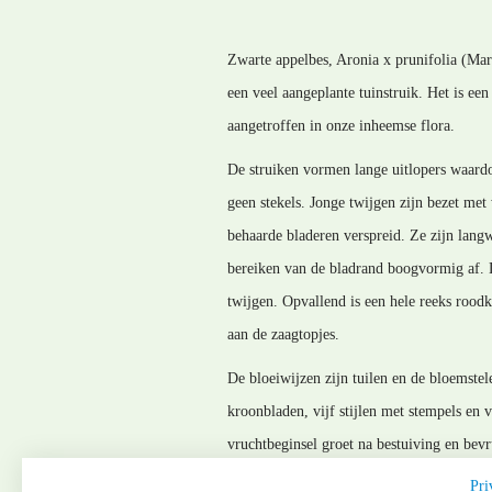
Zwarte appelbes, Aronia x prunifolia (Mar
een veel aangeplante tuinstruik. Het is ee
aangetroffen in onze inheemse flora.
De struiken vormen lange uitlopers waardoo
geen stekels. Jonge twijgen zijn bezet met
behaarde bladeren verspreid. Ze zijn lang
bereiken van de bladrand boogvormig af. D
twijgen. Opvallend is een hele reeks roodk
aan de zaagtopjes.
De bloeiwijzen zijn tuilen en de bloemstel
kroonbladen, vijf stijlen met stempels e
vruchtbeginsel groet na bestuiving en bevr
resten zichtbaar van de bloemonderdelen.
Pri