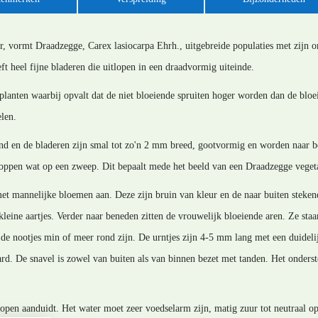
er, vormt Draadzegge, Carex lasiocarpa Ehrh., uitgebreide populaties met zijn 
t heel fijne bladeren die uitlopen in een draadvormig uiteinde.
planten waarbij opvalt dat de niet bloeiende spruiten hoger worden dan de bloei
elen.
rond en de bladeren zijn smal tot zo'n 2 mm breed, gootvormig en worden naar b
oppen wat op een zweep. Dit bepaalt mede het beeld van een Draadzegge vegeta
 met mannelijke bloemen aan. Deze zijn bruin van kleur en de naar buiten steke
kleine aartjes. Verder naar beneden zitten de vrouwelijk bloeiende aren. Ze st
t de nootjes min of meer rond zijn. De urntjes zijn 4-5 mm lang met een duideli
aard. De snavel is zowel van buiten als van binnen bezet met tanden. Het onderst
topen aanduidt. Het water moet zeer voedselarm zijn, matig zuur tot neutraal 