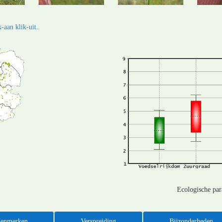
-aan klik-uit.
Ecologische pa
enmerken
Verspreiding
Bijzonderheden