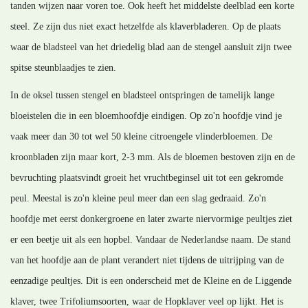
tanden wijzen naar voren toe. Ook heeft het middelste deelblad een korte
steel. Ze zijn dus niet exact hetzelfde als klaverbladeren. Op de plaats
waar de bladsteel van het driedelig blad aan de stengel aansluit zijn twee
spitse steunblaadjes te zien.
In de oksel tussen stengel en bladsteel ontspringen de tamelijk lange
bloeistelen die in een bloemhoofdje eindigen. Op zo'n hoofdje vind je
vaak meer dan 30 tot wel 50 kleine citroengele vlinderbloemen. De
kroonbladen zijn maar kort, 2-3 mm. Als de bloemen bestoven zijn en de
bevruchting plaatsvindt groeit het vruchtbeginsel uit tot een gekromde
peul. Meestal is zo'n kleine peul meer dan een slag gedraaid. Zo'n
hoofdje met eerst donkergroene en later zwarte niervormige peultjes ziet
er een beetje uit als een hopbel. Vandaar de Nederlandse naam. De stand
van het hoofdje aan de plant verandert niet tijdens de uitrijping van de
eenzadige peultjes. Dit is een onderscheid met de Kleine en de Liggende
klaver, twee Trifoliumsoorten, waar de Hopklaver veel op lijkt. Het is