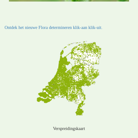
Ontdek het nieuwe Flora determineren klik-aan klik-uit.
Verspreidingskaart