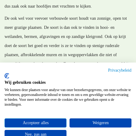
dus zaak ook naar hoofdjes met vruchten te kijken.
De ook wel voor veevoer verbouwde soort houdt van zonnige, open tot
meer grazige plaatsen. De soort is dan ook te vinden in hooi- en
weilanden, bermen, afgravingen en op zandige kleigrond. Ook op krijt
doet de soort het goed en verder is ze te vinden op stenige ruderale
plaatsen, afbrokkelende muren en in wegoppervlakken die niet of
nauwelijks meer bereden worden. Daar draagt ze met haar penwortel bij
Privacybeleid
aan de langzame verwering.
Wij gebruiken cookies
MM_130326
We kunnen deze plaatsen voor analyse van onze bezoekersgegevens, om onze website te
verbeteren, gepersonaliseerde inhoud te tonen en om u een geweldige website-ervaring
te bieden. Voor meer informatie over de cookies die we gebruiken opent u de
instellingen.
Terug
Accepteer alles
Weigeren
©
Flora van Nederland
Nee, pas aan