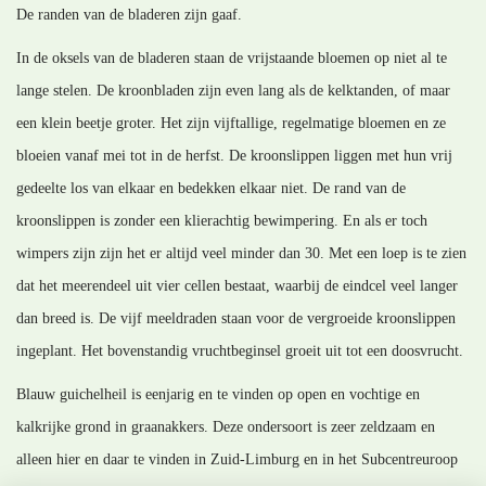
De randen van de bladeren zijn gaaf.
In de oksels van de bladeren staan de vrijstaande bloemen op niet al te
lange stelen. De kroonbladen zijn even lang als de kelktanden, of maar
een klein beetje groter. Het zijn vijftallige, regelmatige bloemen en ze
bloeien vanaf mei tot in de herfst. De kroonslippen liggen met hun vrij
gedeelte los van elkaar en bedekken elkaar niet. De rand van de
kroonslippen is zonder een klierachtig bewimpering. En als er toch
wimpers zijn zijn het er altijd veel minder dan 30. Met een loep is te zien
dat het meerendeel uit vier cellen bestaat, waarbij de eindcel veel langer
dan breed is. De vijf meeldraden staan voor de vergroeide kroonslippen
ingeplant. Het bovenstandig vruchtbeginsel groeit uit tot een doosvrucht.
Blauw guichelheil is eenjarig en te vinden op open en vochtige en
kalkrijke grond in graanakkers. Deze ondersoort is zeer zeldzaam en
alleen hier en daar te vinden in Zuid-Limburg en in het Subcentreuroop