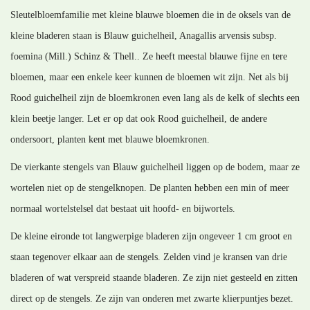
Sleutelbloemfamilie met kleine blauwe bloemen die in de oksels van de
kleine bladeren staan is Blauw guichelheil, Anagallis arvensis subsp.
foemina (Mill.) Schinz & Thell.. Ze heeft meestal blauwe fijne en tere
bloemen, maar een enkele keer kunnen de bloemen wit zijn. Net als bij
Rood guichelheil zijn de bloemkronen even lang als de kelk of slechts een
klein beetje langer. Let er op dat ook Rood guichelheil, de andere
ondersoort, planten kent met blauwe bloemkronen.
De vierkante stengels van Blauw guichelheil liggen op de bodem, maar ze
wortelen niet op de stengelknopen. De planten hebben een min of meer
normaal wortelstelsel dat bestaat uit hoofd- en bijwortels.
De kleine eironde tot langwerpige bladeren zijn ongeveer 1 cm groot en
staan tegenover elkaar aan de stengels. Zelden vind je kransen van drie
bladeren of wat verspreid staande bladeren. Ze zijn niet gesteeld en zitten
direct op de stengels. Ze zijn van onderen met zwarte klierpuntjes bezet.