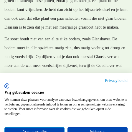
groeit in tamelijk losse pollen, zodat je gemakkelijk een plant uit de
bodem kunt vrijmaken. Je hebt dan zicht op het bijwortelstelsel en je kunt
dan ook zien dat elke plant een paar scheuten vormt die niet gaan bloeien.
Daaraan is te zien dat je met een meerjarige grassoort hebt te maken.
De soort houdt niet van een al te rijke bodem, zoals Glanshaver. De
bodem moet in alle opzichten matig zijn, dus matig vochtig tot droog en
matig voedselrijk. Op dijken vind je dan ook meestal Glanshaver wat
meer aan de wat meer voedselrijke dijkvoet, terwijl de Goudhaver wat
hoger staat, waar de voedselrijkdom, door uitspoeling van de mineralen,
Privacybeleid
al wat minder is.
Wij gebruiken cookies
MM_150915
We kunnen deze plaatsen voor analyse van onze bezoekersgegevens, om onze website te
verbeteren, gepersonaliseerde inhoud te tonen en om u een geweldige website-ervaring
te bieden. Voor meer informatie over de cookies die we gebruiken opent u de
instellingen.
Terug
Accepteer alles
Weigeren