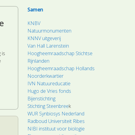
Samen
e
KNBV
Natuurmonumenten
KNNV uitgeverij
Van Hall Larenstein
 is
Hoogheemraadschap Stichtse
e
Rijnlanden
Hoogheemraadschap Hollands
Noorderkwartier
IVN Natuureducatie
Hugo de Vries fonds
Bijenstichting
Stichting Steenbree
k
WUR Synbiosys Nederland
Radboud Universiteit Ribes
NIBI instituut voor biologie