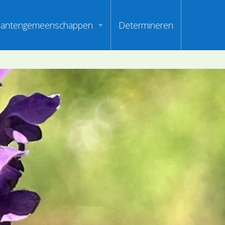
lantengemeenschappen
Determineren
m
ndex van vegetatiepaspoorten
oorten
oofdgroepen plantengemeenschappen
oorten
aanden van optimale herkenbaarheid
i
en