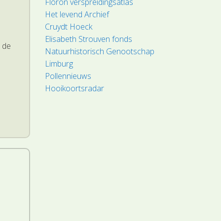
Floron verspreidingsatlas
Het levend Archief
Cruydt Hoeck
Elisabeth Strouven fonds
 de
Natuurhistorisch Genootschap
Limburg
Pollennieuws
Hooikoortsradar