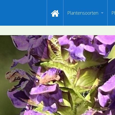
Plantensoorten
P
Video's zoeken op naa
I
Index van plantenpasp
H
Hoofdgroepen plantens
M
Maanden van begin bloe
Zoeken op Familienam
Kijken naar kenmerken
Zoeken op kleur