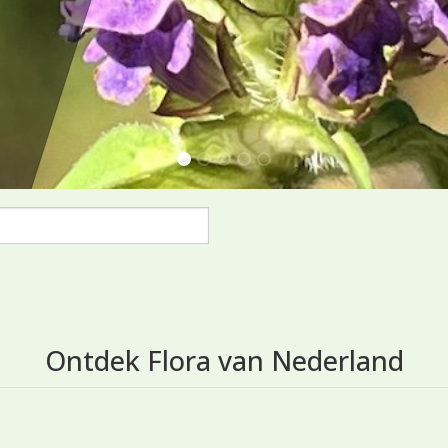
1
2
3
4
5
Ontdek Flora van Nederland