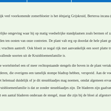
ijk veel voorkomende zomerbloeier is het éénjarig Grijskruid, Berteroa incana 
delijke omgeving waar hij op matig voedselrijke standplaatsen zoals bermen of z
 ten oosten van onze contreien. De plant valt erg op doordat de hele plant grij
 vruchten aantreft. Ook bloeit ze nogal rijk met aanvankelijk een soort platte tr
vallende soorten uit de Kruisbloemenfamilie is.
 wortelstelsel een of meer rechtopstaande stengels die boven in de plant vertak
deren, die overigens een tamelijk stompe bladtop hebben, verspreid. Aan de voe
niet helemaal duidelijk of je dit steunblaadjes mag noemen, omdat algemeen erv
uisbloemenfamilie is dat ze zonder steunblaadjes zijn. De bladeren zijn gaafr
 een aantal bladeren onderaan de stengel, maar die zijn bij de bloei al afgestor