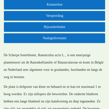
Kenmerken
Verspreiding
Bijzonderheden
Naslaginformatie
De Scherpe boterbloem, Ranunculus acris L., is een meerjarige
plantensoort uit de Ranonkelfamilie of Ranunculaceae en komt in België
en Nederland zeer algemeen voor in graslanden, hooilanden en langs de
weg in bermen.
De plant is dofgroen van kleur en behaard en ze kan tot maximaal 1 m
hoog worden. Er zijn uitlopers die bewortelen. De onderste bladeren
hebben een lange bladsteel en zijn handvormig en diep ingesneden. Ze
zijn vijf- tot zevendelig of vijf- tot zevenspletig gedeeld. De bovenste