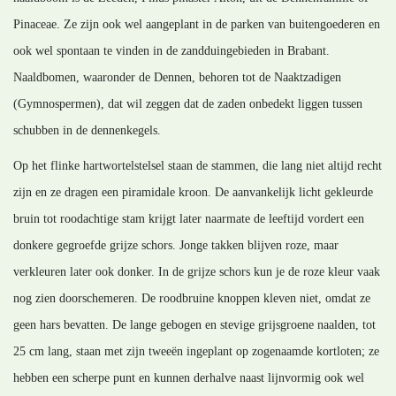
Pinaceae. Ze zijn ook wel aangeplant in de parken van buitengoederen en
ook wel spontaan te vinden in de zandduingebieden in Brabant.
Naaldbomen, waaronder de Dennen, behoren tot de Naaktzadigen
(Gymnospermen), dat wil zeggen dat de zaden onbedekt liggen tussen
schubben in de dennenkegels.
Op het flinke hartwortelstelsel staan de stammen, die lang niet altijd recht
zijn en ze dragen een piramidale kroon. De aanvankelijk licht gekleurde
bruin tot roodachtige stam krijgt later naarmate de leeftijd vordert een
donkere gegroefde grijze schors. Jonge takken blijven roze, maar
verkleuren later ook donker. In de grijze schors kun je de roze kleur vaak
nog zien doorschemeren. De roodbruine knoppen kleven niet, omdat ze
geen hars bevatten. De lange gebogen en stevige grijsgroene naalden, tot
25 cm lang, staan met zijn tweeën ingeplant op zogenaamde kortloten; ze
hebben een scherpe punt en kunnen derhalve naast lijnvormig ook wel