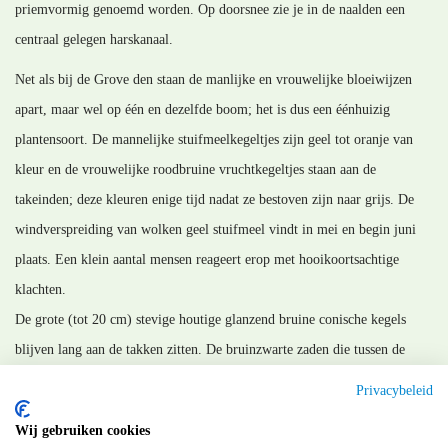
priemvormig genoemd worden. Op doorsnee zie je in de naalden een
centraal gelegen harskanaal.
Net als bij de Grove den staan de manlijke en vrouwelijke bloeiwijzen
apart, maar wel op één en dezelfde boom; het is dus een éénhuizig
plantensoort. De mannelijke stuifmeelkegeltjes zijn geel tot oranje van
kleur en de vrouwelijke roodbruine vruchtkegeltjes staan aan de
takeinden; deze kleuren enige tijd nadat ze bestoven zijn naar grijs. De
windverspreiding van wolken geel stuifmeel vindt in mei en begin juni
plaats. Een klein aantal mensen reageert erop met hooikoortsachtige
klachten.
De grote (tot 20 cm) stevige houtige glanzend bruine conische kegels
blijven lang aan de takken zitten. De bruinzwarte zaden die tussen de
kegelschubben zitten, hebben een grote vliezige vleugel. Op de
Privacybeleid
kegelschubben zit een driehoekige uitstulping.
Wij gebruiken cookies
MM_210813