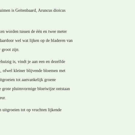
pluimen is Geitenbaard, Aruncus dioicus
nten worden tussen de één en twee meter
daardoor wel wat lijken op de bladeren van
 groot zijn.
huizig is, vindt je aan een en dezelfde
n, ofwel kleiner blijvende bloemen met
itgroeien tot aanvankelijk groene
de grote pluimvormige bloeiwijze ontstaan
eur.
 uitgroeien tot op vruchten lijkende