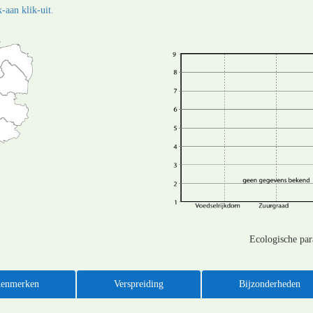
-aan klik-uit.
Ecologische pa
enmerken
Verspreiding
Bijzonderheden