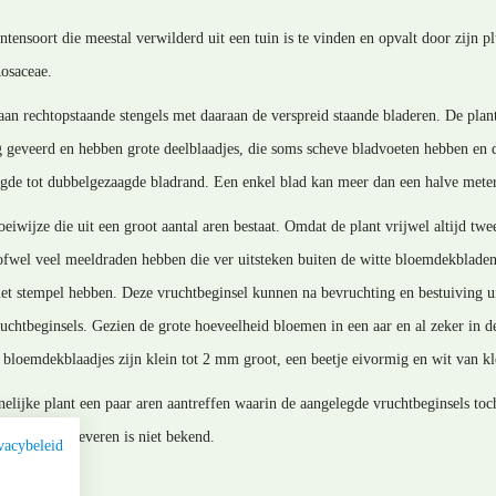
tensoort die meestal verwilderd uit een tuin is te vinden en opvalt door zijn 
Rosaceae.
aan rechtopstaande stengels met daaraan de verspreid staande bladeren. De pla
g geveerd en hebben grote deelblaadjes, die soms scheve bladvoeten hebben en 
gde tot dubbelgezaagde bladrand. Een enkel blad kan meer dan een halve meter
iwijze die uit een groot aantal aren bestaat. Omdat de plant vrijwel altijd twee
ofwel veel meeldraden hebben die ver uitsteken buiten de witte bloemdekblade
 met stempel hebben. Deze vruchtbeginsel kunnen na bevruchting en bestuiving u
ruchtbeginsels. Gezien de grote hoeveelheid bloemen in een aar en al zeker in 
 bloemdekblaadjes zijn klein tot 2 mm groot, een beetje eivormig en wit van kl
lijke plant een paar aren aantreffen waarin de aangelegde vruchtbeginsels toch
tig zaad opleveren is niet bekend.
vacybeleid