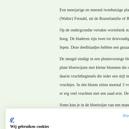
Een meerjarige en meestal tweehuizige plan
(Walter) Fernald, uit de Rozenfamilie of 
Op de ondergrondse vertakte wortelstok st
hoog. De bladeren zijn twee tot drievoudi
Iepen. Deze deelblaadjes hebben een gezaa
De stengel eindigt in een pluimvormige bloe
plant bloeiwijzen met kleine bloemen die 
daarin vruchtbeginsels die ieder een stijl
vruchtjes. In één bloem zitten meestal 3 v
er erg veel vruchten met een zaad erin. De
Soms kun je in de bloeiwijze van een manne
groene vruchtjes. Inhoeverre die kiemkrach
Pri
MM_250629
Wij gebruiken cookies