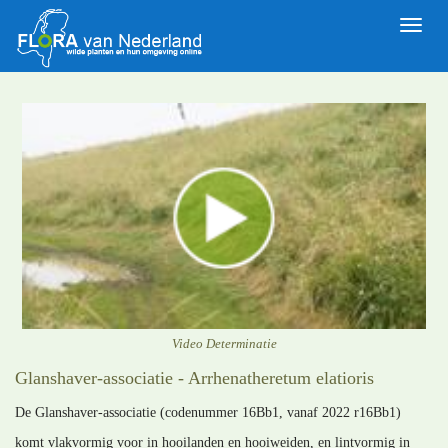
Toggle
naviga
Video Determinatie
Glanshaver-associatie - Arrhenatheretum elatioris
De Glanshaver-associatie (codenummer 16Bb1, vanaf 2022 r16Bb1)
komt vlakvormig voor in hooilanden en hooiweiden, en lintvormig in