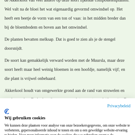
de Akkerkool van veel andere op deze soort lijkende composietenplanten.
Wel valt na de bloei het wat eigenaardig gevormd omwindsel op. Het
heeft een beetje de vorm van een ton of vaas: in het midden breder dan
bij de bloembodem en boven aan het omwindsel.
De planten bevatten melksap. Dat is goed te zien als je de stengel
doorsnijdt.
De soort kan gemakkelijk verward worden met de Muursla, maar deze
soort heeft maar heel weinig bloemen in een hoofdje, namelijk vijf; en
die plant is vrijwel onbehaard.
Akkerkool houdt van omgewerkte grond aan de rand van struwelen en
aan bosranden. De bodem dient open, vochtig en mineraalrijk te zijn. De
Privacybeleid
plantensoort verdraagt schaduw goed.
Wij gebruiken cookies
MM_140820
We kunnen deze plaatsen voor analyse van onze bezoekersgegevens, om onze website te
verbeteren, gepersonaliseerde inhoud te tonen en om u een geweldige website-ervaring