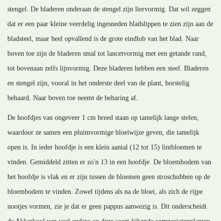
stengel. De bladeren onderaan de stengel zijn liervormig. Dat wil zeggen
dat er een paar kleine veerdelig ingesneden bladslippen te zien zijn aan de
bladsteel, maar heel opvallend is de grote eindlob van het blad. Naar
boven toe zijn de bladeren smal tot lancetvormig met een getande rand,
tot bovenaan zelfs lijnvormig. Deze bladeren hebben een steel. Bladeren
en stengel zijn, vooral in het onderste deel van de plant, borstelig
behaard. Naar boven toe neemt de beharing af.
De hoofdjes van ongeveer 1 cm breed staan op tamelijk lange stelen,
waardoor ze samen een pluimvormige bloeiwijze geven, die tamelijk
open is. In ieder hoofdje is een klein aantal (12 tot 15) lintbloemen te
vinden. Gemiddeld zitten er zo'n 13 in een hoofdje. De bloembodem van
het hoofdje is vlak en er zijn tussen de bloemen geen stroschubben op de
bloembodem te vinden. Zowel tijdens als na de bloei, als zich de rijpe
nootjes vormen, zie je dat er geen pappus aanwezig is. Dit onderscheidt