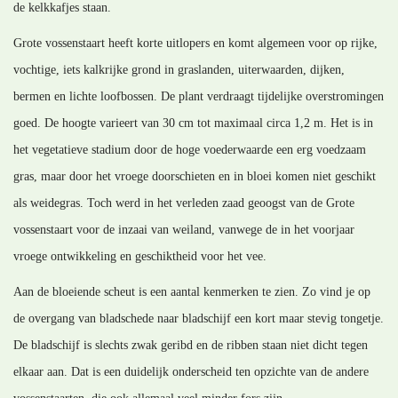
de kelkkafjes staan.
Grote vossenstaart heeft korte uitlopers en komt algemeen voor op rijke,
vochtige, iets kalkrijke grond in graslanden, uiterwaarden, dijken,
bermen en lichte loofbossen. De plant verdraagt tijdelijke overstromingen
goed. De hoogte varieert van 30 cm tot maximaal circa 1,2 m. Het is in
het vegetatieve stadium door de hoge voederwaarde een erg voedzaam
gras, maar door het vroege doorschieten en in bloei komen niet geschikt
als weidegras. Toch werd in het verleden zaad geoogst van de Grote
vossenstaart voor de inzaai van weiland, vanwege de in het voorjaar
vroege ontwikkeling en geschiktheid voor het vee.
Aan de bloeiende scheut is een aantal kenmerken te zien. Zo vind je op
de overgang van bladschede naar bladschijf een kort maar stevig tongetje.
De bladschijf is slechts zwak geribd en de ribben staan niet dicht tegen
elkaar aan. Dat is een duidelijk onderscheid ten opzichte van de andere