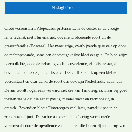
Naslaginformatie
Grote vossenstaart, Alopecurus pratensis L. is de eerste, in de vroege
lente tegelijk met Fluitenkruid, opvallend bloeiende soort uit de
grassenfamilie (Poaceae). Het meerjarige, overbijvende gras valt op door
de rechtopstaande, soms aan de voet geknikte bloeistengels. De bloeiwijze
is een dichte, door de beharing zacht aanvoelende, elliptische aar, die
boven de andere vegetatie uitsteekt. De aar lijkt sterk op een kleine
vossenstaart en daar dankt de soort dan ook zijn Nederlandse naam aan.
De aar wordt nogal eens verward met die van Timoteegras, maar bij goed
toezien zie je dat die aar stijver is, minder zacht en rechthoekig in
omtrek. Bovendien bloeit Timoteegras veel later, namelijk pas in de
zomermaand juni. De zachte aanvoelende beharing wordt mede
veroorzaakt door de opvallende zachte haren die in een rij op de rug van