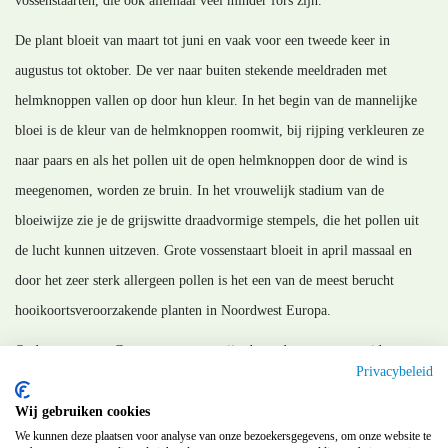
vossenstaarten, die ook allemaal veel minder fors zijn.
De plant bloeit van maart tot juni en vaak voor een tweede keer in
augustus tot oktober. De ver naar buiten stekende meeldraden met
helmknoppen vallen op door hun kleur. In het begin van de mannelijke
bloei is de kleur van de helmknoppen roomwit, bij rijping verkleuren ze
naar paars en als het pollen uit de open helmknoppen door de wind is
meegenomen, worden ze bruin. In het vrouwelijk stadium van de
bloeiwijze zie je de grijswitte draadvormige stempels, die het pollen uit
de lucht kunnen uitzeven. Grote vossenstaart bloeit in april massaal en
door het zeer sterk allergeen pollen is het een van de meest berucht
hooikoortsveroorzakende planten in Noordwest Europa.
Oude namen van Grote vossenstaart zijn: beemdvossestaart, weide
Privacybeleid
(beemd) vossestaart.
Wij gebruiken cookies
MM_111228
We kunnen deze plaatsen voor analyse van onze bezoekersgegevens, om onze website te