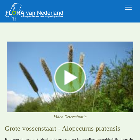
Toggle
naviga
Video Determinatie
Grote vossenstaart - Alopecurus pratensis
Een van de vroegst bloeiende grassen en bovendien gemakkelijk door de