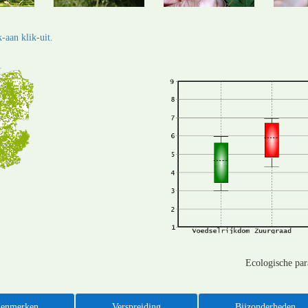
-aan klik-uit.
Ecologische pa
enmerken
Verspreiding
Bijzonderheden