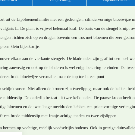
oort uit de Lipbloemenfamilie met een gedrongen, cilindervormige bloeiwijze m
ulgáris L. De plant is vrijwel helemaal kaal. De basis van de stengel kruipt o
stengels richten zich op en dragen bovenin een tros met bloemen die zeer gedrong
op een klein bijenkorfje.
nover elkaar aan de vierkante stengels. De bladranden zijn gaaf tot een heel we
aring aanwezig en ook op de bladeren is wel enige beharing te vinden. De twee 
deren in de bloeiwijze versmallen naar de top toe in een punt.
n schijnkransen. Niet alleen de kronen zijn tweelippig, maar ook de kelken heb
de middenslip. De onderlip bestaat uit twee kelktanden. De paarse kroon heeft 
tige bloemen en de twee lange meeldraden hebben een priemvormige verlenging;
t een brede middenslip met franje-achtige tanden en twee zijslippen.
n bermen op vochtige, redelijk voedselrijks bodems. Ook in grazige duinvalle