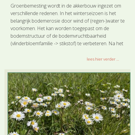
Groenbemesting wordt in de akkerbouw ingezet om
verschillende redenen. In het winterseizoen is het
belangrijk bodemerosie door wind of (regen-)water te
voorkomen. Het kan worden toegepast om de
bodemstructuur of de bodemvruchtbaarheid
(vlinderbloemfamilie -> stikstof) te verbeteren. Na het
onderploegen zal de hoeveelheid organische stof en
op den duur het humusgehalte worden verhoogd.
lees hier verder ...