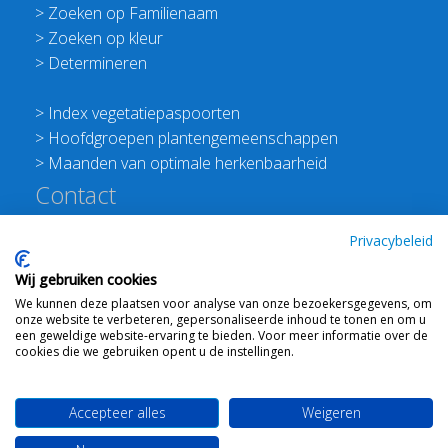
>
Zoeken op Familienaam
>
Zoeken op kleur
>
Determineren
>
Index vegetatiepaspoorten
>
Hoofdgroepen plantengemeenschappen
>
Maanden van optimale herkenbaarheid
Contact
Redactie Flora van Nederland
Privacybeleid
>
Stichting Planten Dichterbij
Wij gebruiken cookies
E:
info@floravannederland.nl
We kunnen deze plaatsen voor analyse van onze bezoekersgegevens, om
Plein 1992 70F 6221JP Maastricht
onze website te verbeteren, gepersonaliseerde inhoud te tonen en om u
T: 06 41237586
een geweldige website-ervaring te bieden. Voor meer informatie over de
cookies die we gebruiken opent u de instellingen.
KVK: 76114821 btw: NL860512289B01
Accepteer alles
Weigeren
Webdesign
Ton Haex
voor © 2008 - 2026 Flora van