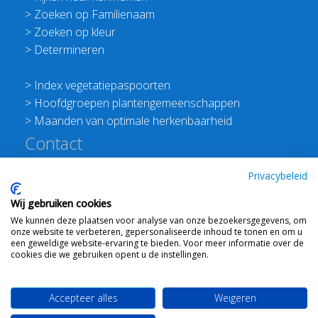
>
Zoeken op Familienaam
>
Zoeken op kleur
>
Determineren
>
Index vegetatiepaspoorten
>
Hoofdgroepen plantengemeenschappen
>
Maanden van optimale herkenbaarheid
Contact
Redactie Flora van Nederland
Privacybeleid
>
Stichting Planten Dichterbij
Wij gebruiken cookies
E:
info@floravannederland.nl
We kunnen deze plaatsen voor analyse van onze bezoekersgegevens, om
Plein 1992 70F 6221JP Maastricht
onze website te verbeteren, gepersonaliseerde inhoud te tonen en om u
T: 06 41237586
een geweldige website-ervaring te bieden. Voor meer informatie over de
cookies die we gebruiken opent u de instellingen.
KVK: 76114821 btw: NL860512289B01
Accepteer alles
Weigeren
Webdesign
Ton Haex
voor © 2008 - 2026 Flora van