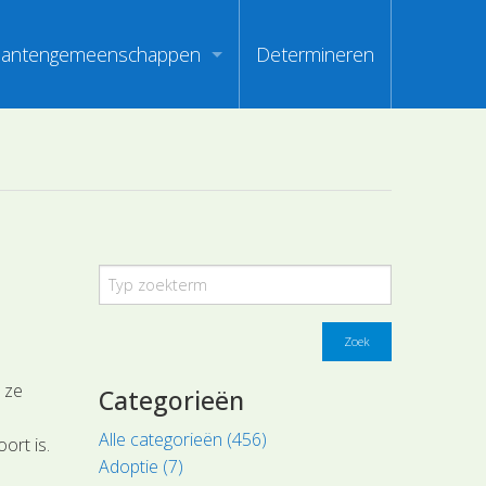
lantengemeenschappen
Determineren
m
ndex van vegetatiepaspoorten
oorten
oofdgroepen plantengemeenschappen
oorten
aanden van optimale herkenbaarheid
i
en
Zoek
e ze
Categorieën
Alle categorieën (456)
oort is.
Adoptie (7)