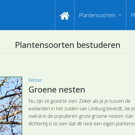
Plantensoorten
P
Video's zoeken op naa
I
Plantensoorten bestuderen
Index van plantenpasp
H
Hoofdgroepen plantens
M
Maanden van begin bloe
Winter
Groene nesten
Zoeken op Familienam
Nu zijn ze goed te zien. Zeker als je je tussen de
Kijken naar kenmerken
weilanden in het zuiden van Limburg bevindt, zie j
overal in de populieren: grote groene nesten. Van
Zoeken op kleur
dichterbij is te zien dat dit nest een eigen plantens