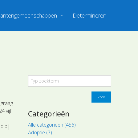
lantengemeenschappen
Determineren
m
ndex van vegetatiepaspoorten
oorten
oofdgroepen plantengemeenschappen
oorten
aanden van optimale herkenbaarheid
i
en
Zoek
 graag
4 vijf
Categorieën
Alle categorieën (456)
 bij
Adoptie (7)