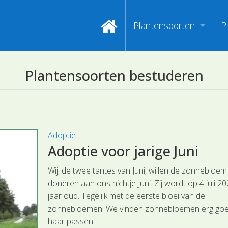
Plantensoorten
P
Video's zoeken op naa
I
Plantensoorten bestuderen
Index van plantenpasp
H
Hoofdgroepen plantens
M
Maanden van begin bloe
Adoptie
Adoptie voor jarige Juni
Zoeken op Familienam
Wij, de twee tantes van Juni, willen de zonnebloem
Kijken naar kenmerken
doneren aan ons nichtje Juni. Zij wordt op 4 juli 202
jaar oud. Tegelijk met de eerste bloei van de
Zoeken op kleur
zonnebloemen. We vinden zonnebloemen erg goed
haar passen.