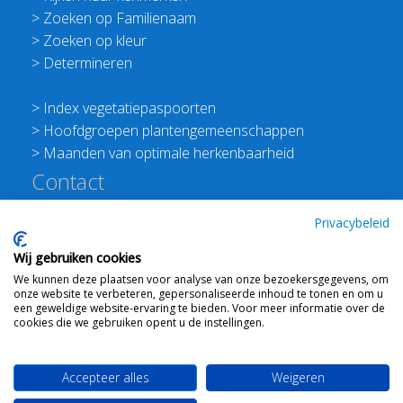
>
Zoeken op Familienaam
>
Zoeken op kleur
>
Determineren
>
Index vegetatiepaspoorten
>
Hoofdgroepen plantengemeenschappen
>
Maanden van optimale herkenbaarheid
Contact
Redactie Flora van Nederland
Privacybeleid
>
Stichting Planten Dichterbij
Wij gebruiken cookies
E:
info@floravannederland.nl
We kunnen deze plaatsen voor analyse van onze bezoekersgegevens, om
Plein 1992 70F 6221JP Maastricht
onze website te verbeteren, gepersonaliseerde inhoud te tonen en om u
T: 06 41237586
een geweldige website-ervaring te bieden. Voor meer informatie over de
cookies die we gebruiken opent u de instellingen.
KVK: 76114821 btw: NL860512289B01
Accepteer alles
Weigeren
Webdesign
Ton Haex
voor © 2008 - 2026 Flora van