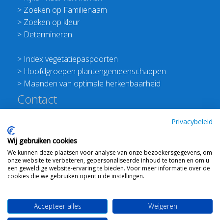
>
Zoeken op Familienaam
>
Zoeken op kleur
>
Determineren
>
Index vegetatiepaspoorten
>
Hoofdgroepen plantengemeenschappen
>
Maanden van optimale herkenbaarheid
Contact
Redactie Flora van Nederland
Privacybeleid
>
Stichting Planten Dichterbij
Wij gebruiken cookies
E:
info@floravannederland.nl
We kunnen deze plaatsen voor analyse van onze bezoekersgegevens, om
Plein 1992 70F 6221JP Maastricht
onze website te verbeteren, gepersonaliseerde inhoud te tonen en om u
T: 06 41237586
een geweldige website-ervaring te bieden. Voor meer informatie over de
cookies die we gebruiken opent u de instellingen.
KVK: 76114821 btw: NL860512289B01
Accepteer alles
Weigeren
Webdesign
Ton Haex
voor © 2008 - 2026 Flora van