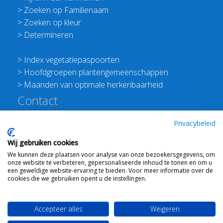
>
Zoeken op Familienaam
>
Zoeken op kleur
>
Determineren
>
Index vegetatiepaspoorten
>
Hoofdgroepen plantengemeenschappen
>
Maanden van optimale herkenbaarheid
Contact
Redactie Flora van Nederland
Privacybeleid
>
Stichting Planten Dichterbij
Wij gebruiken cookies
E:
info@floravannederland.nl
We kunnen deze plaatsen voor analyse van onze bezoekersgegevens, om
Plein 1992 70F 6221JP Maastricht
onze website te verbeteren, gepersonaliseerde inhoud te tonen en om u
T: 06 41237586
een geweldige website-ervaring te bieden. Voor meer informatie over de
cookies die we gebruiken opent u de instellingen.
KVK: 76114821 btw: NL860512289B01
Accepteer alles
Weigeren
Webdesign
Ton Haex
voor © 2008 - 2026 Flora van