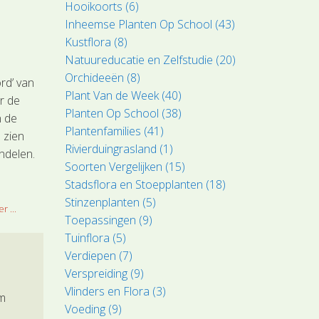
Hooikoorts (6)
Inheemse Planten Op School (43)
Kustflora (8)
Natuureducatie en Zelfstudie (20)
Orchideeën (8)
rd’ van
Plant Van de Week (40)
r de
Planten Op School (38)
n de
Plantenfamilies (41)
 zien
Rivierduingrasland (1)
andelen.
Soorten Vergelijken (15)
Stadsflora en Stoepplanten (18)
Stinzenplanten (5)
r ...
Toepassingen (9)
Tuinflora (5)
Verdiepen (7)
Verspreiding (9)
Vlinders en Flora (3)
em
Voeding (9)