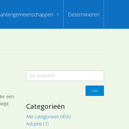
lantengemeenschappen
Determineren
m
ndex van vegetatiepaspoorten
oorten
oofdgroepen plantengemeenschappen
oorten
aanden van optimale herkenbaarheid
i
en
Zoek
der een
elpt
Categorieën
Alle categorieën (456)
Adoptie (7)