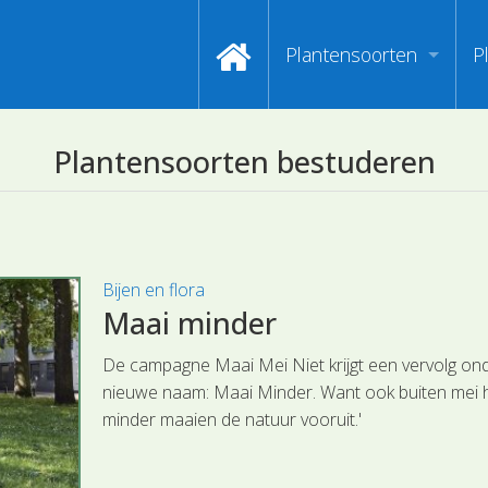
Plantensoorten
P
Video's zoeken op naa
I
Plantensoorten bestuderen
Index van plantenpasp
H
Hoofdgroepen plantens
M
Maanden van begin bloe
Bijen en flora
Maai minder
Zoeken op Familienam
De campagne Maai Mei Niet krijgt een vervolg on
Kijken naar kenmerken
nieuwe naam: Maai Minder. Want ook buiten mei h
minder maaien de natuur vooruit.'
Zoeken op kleur