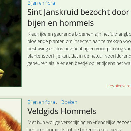
Bijen en flora
Sint Janskruid bezocht door
bijen en hommels
Kleurrijke en geurende bloemen zijn het ‘uithangbo
bloeiende planten om insecten aan te trekken voo
bestuiving en dus bevruchting en voortplanting va
plantensoort. Je kunt dat in de natuur voortdurend
gebeuren als je er een beetje op let tijdens het w
lees hier verde
Bijen en flora
Boeken
Veldgids Hommels
Met hun wollige verschijning en vriendelijke gezo
behoren hommels tot de bekendste en meest