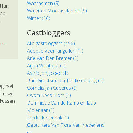
Waarnemen (8)
 Hun
Water en Moerasplanten (6)
 op
Winter (16)
.
Gastbloggers
Alle gastbloggers (456)
r ...
Adoptie Voor Jarige Juni (1)
Arie Van Den Bremer (1)
Arjan Vernhout (1)
Astrid Jongbloed (1)
Bart Graatsma en Tineke de Jong (1)
eginsel
Cornelis Jan Cuperus (5)
t is wel
Cwpm Kees Blom (1)
okussen
Dominique Van de Kamp en Jaap
Molenaar (1)
Frederike Jeurink (1)
Gebruikers Van Flora Van Nederland
(1)